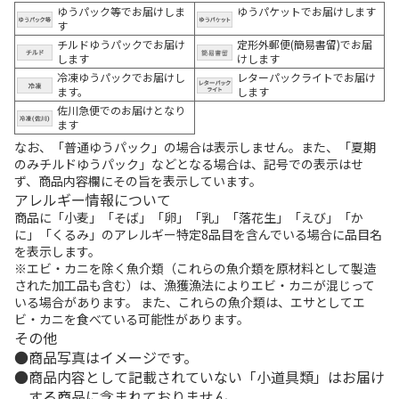
ゆうパック等でお届けしま
ゆうパケットでお届けします
す
チルドゆうパックでお届け
定形外郵便(簡易書留)でお届
します
けします
冷凍ゆうパックでお届けし
レターパックライトでお届け
ます。
します
佐川急便でのお届けとなり
ます
なお、「普通ゆうパック」の場合は表示しません。また、「夏期
のみチルドゆうパック」などとなる場合は、記号での表示はせ
ず、商品内容欄にその旨を表示しています。
アレルギー情報について
商品に「小麦」「そば」「卵」「乳」「落花生」「えび」「か
に」「くるみ」のアレルギー特定8品目を含んでいる場合に品目名
を表示します。
※エビ・カニを除く魚介類（これらの魚介類を原材料として製造
された加工品も含む）は、漁獲漁法によりエビ・カニが混じって
いる場合があります。 また、これらの魚介類は、エサとしてエ
ビ・カニを食べている可能性があります。
その他
商品写真はイメージです。
商品内容として記載されていない「小道具類」はお届け
する商品に含まれておりません。