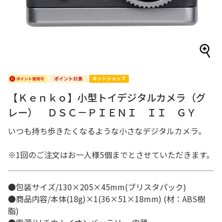
【Ｋｅｎｋｏ】小型トイデジタルカメラ（グ
レー） ＤＳＣ－ＰＩＥＮＩ ＩＩ ＧＹ
いつも持ち歩きたくなるような小さなデジタルカメラ。
※1回のご注文はお一人様5個までとさせていただきます。
●包装サイズ/130×205×45mm(ブリスタパック)
●商品内容/本体(18g)×1(36×51×18mm) (材：ABS樹
脂)