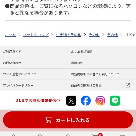
商品の色は、ご覧になるパソコンなどの環境により、実
際と異なる場合があります。
ホーム
ネットショップ
生き物・その他
その他
その他
【Ｋｅ
ご利用ガイド
よくあるご質問
お問い合わせ
利用規約
サイト運営会社について
特定商取引法に基づく表記について
プライバシーポリシー
商品のご提案はこちら
SNSでお得な情報発信中
カートに入れる
Copyright (C) JAPAN POST Co.,Ltd. All Rights Reserved.
0