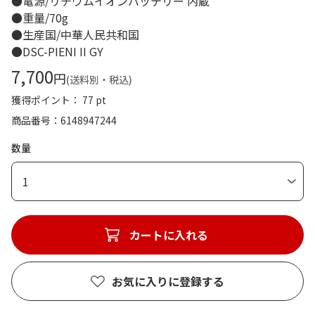
●電源/リチウムイオンバッテリー 内蔵
●重量/70g
●生産国/中華人民共和国
●DSC-PIENI II GY
7,700
円
(送料別・税込)
獲得ポイント： 77 pt
商品番号
6148947244
数量
1
カートに入れる
お気に入りに登録する