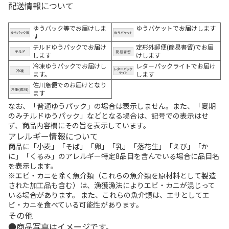
配送情報について
ゆうパック等でお届けしま
ゆうパケットでお届けします
す
チルドゆうパックでお届け
定形外郵便(簡易書留)でお届
します
けします
冷凍ゆうパックでお届けし
レターパックライトでお届け
ます。
します
佐川急便でのお届けとなり
ます
なお、「普通ゆうパック」の場合は表示しません。また、「夏期
のみチルドゆうパック」などとなる場合は、記号での表示はせ
ず、商品内容欄にその旨を表示しています。
アレルギー情報について
商品に「小麦」「そば」「卵」「乳」「落花生」「えび」「か
に」「くるみ」のアレルギー特定8品目を含んでいる場合に品目名
を表示します。
※エビ・カニを除く魚介類（これらの魚介類を原材料として製造
された加工品も含む）は、漁獲漁法によりエビ・カニが混じって
いる場合があります。 また、これらの魚介類は、エサとしてエ
ビ・カニを食べている可能性があります。
その他
商品写真はイメージです。