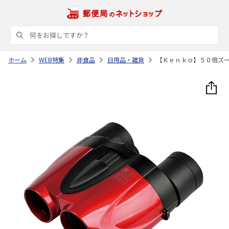
ホーム
WEB特集
非食品
日用品・雑貨
【Ｋｅｎｋｏ】５０倍ズ