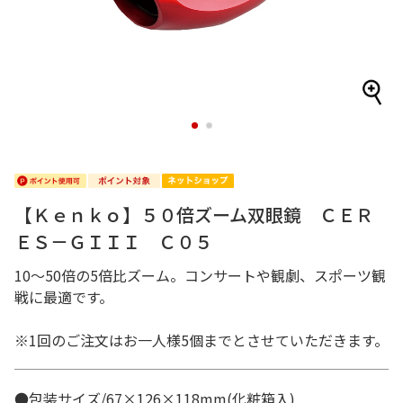
1
2
【Ｋｅｎｋｏ】５０倍ズーム双眼鏡 ＣＥＲ
ＥＳ－ＧＩＩＩ Ｃ０５
10～50倍の5倍比ズーム。コンサートや観劇、スポーツ観
戦に最適です。
※1回のご注文はお一人様5個までとさせていただきます。
●包装サイズ/67×126×118mm(化粧箱入)