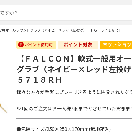
般用オールラウンドグラブ（ネイビー×レッド左投げ） ＦＧ－５７１８ＲＨ
【ＦＡＬＣＯＮ】軟式一般用オー
グラブ（ネイビー×レッド左投げ
５７１８ＲＨ
様々な方々が手軽にプレーできるように開発されたグラ
※1回のご注文はお一人様5個までとさせていただきま
●包装サイズ/250×250×170mm(無地箱入)