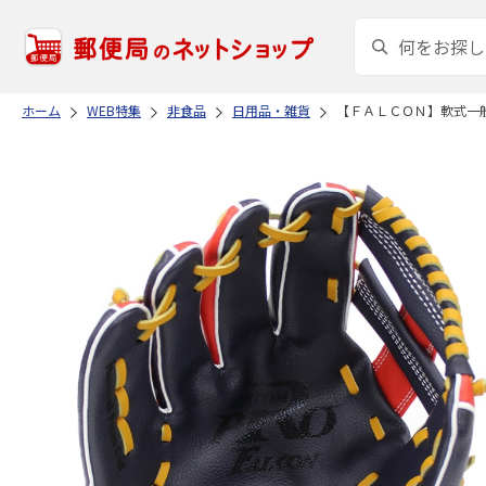
ホーム
WEB特集
非食品
日用品・雑貨
【ＦＡＬＣＯＮ】軟式一