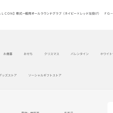
ＡＬＣＯＮ】軟式一般用オールラウンドグラブ（ネイビー×レッド左投げ） ＦＧ－
お歳暮
おせち
クリスマス
バレンタイン
ホワイト
グッズストア
ソーシャルギフトストア
果物・野菜等
乳製品