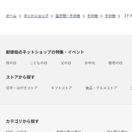
ホーム
ネットショップ
生き物・その他
その他
その他
【Ｆ
郵便局のネットショップの特集・イベント
母の日
こどもの日
父の日
お中元
敬老の日
ストアから探す
切手・はがきストア
ギフトストア
食品・グルメストア
カテゴリから探す
切手・はがき
海鮮お取り寄せ
肉お取り寄せ