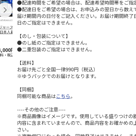
●配達時間をご希望の場合は、配達希望時間帯をご指
●配達日をご希望の場合は、お申込みの翌日から数えて
届け期間内の日付をご記入ください。お届け期間終了
日のご指定はできません。
ジャース 大谷翔
MLB ドジャース 大
ドジャース 大谷翔
MLB ドジャー
 日本人最多53試
谷翔平 2026 NL 3・
平 日本人最多53試
谷翔平・山本
【のし・包装について】
連続出塁記念 ダ
4月投手
…
合連続出塁記念 コ
佐々木朗希 
●のし紙のご指定はできません。
…
イ
…
●二重包装のご指定はできません。
3,000円
33,000円
9,900円
8,500円
送料・税込)
(送料・税込)
(送料・税込)
(送料・税込)
【送料】
お届け先ごと全国一律990円（税込）
※ゆうパックでのお届けとなります。
【同梱】
同梱可能な商品は
こちら
。
----その他のご注意----
※商品画像はイメージです。使用している盛りつけの
内容に含まれていませんので、商品内容をお確かめの
さい。