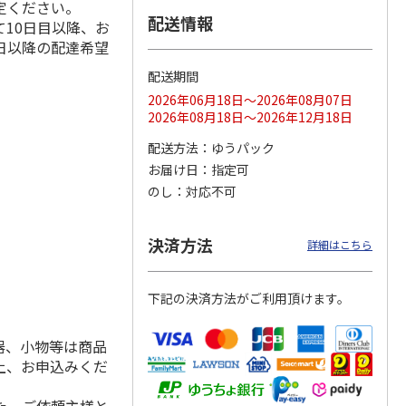
定ください。
配送情報
10日目以降、お
日以降の配達希望
配送期間
ス 大
MLB ドジャース 大
ドジャース 大谷翔
MLB ドジャース 大
由伸・
谷翔平 2026 NL 3・
平 日本人最多53試
谷翔平 2026 NL 3・
2026年06月18日～2026年08月07日
日本人
…
4月投手
…
合連続出塁記念 シ
4月投手
…
2026年08月18日～2026年12月18日
ル
…
17,000円
17,000円
8,500円
配送方法
ゆうパック
(送料・税込)
(送料・税込)
(送料・税込)
お届け日
指定可
のし
対応不可
決済方法
詳細はこちら
下記の決済方法がご利用頂けます。
器、小物等は商品
上、お申込みくだ