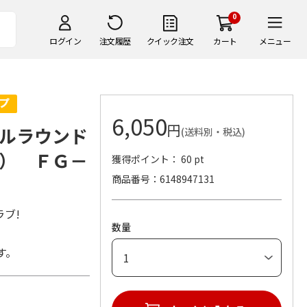
0
ログイン
注文履歴
クイック注文
カート
メニュー
6,050
円
ルラウンド
(送料別・税込)
） ＦＧ－
獲得ポイント： 60 pt
商品番号
6148947131
ブ!
数量
す。