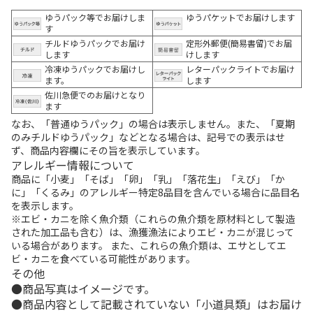
ゆうパック等でお届けしま
ゆうパケットでお届けします
す
チルドゆうパックでお届け
定形外郵便(簡易書留)でお届
します
けします
冷凍ゆうパックでお届けし
レターパックライトでお届け
ます。
します
佐川急便でのお届けとなり
ます
なお、「普通ゆうパック」の場合は表示しません。また、「夏期
のみチルドゆうパック」などとなる場合は、記号での表示はせ
ず、商品内容欄にその旨を表示しています。
アレルギー情報について
商品に「小麦」「そば」「卵」「乳」「落花生」「えび」「か
に」「くるみ」のアレルギー特定8品目を含んでいる場合に品目名
を表示します。
※エビ・カニを除く魚介類（これらの魚介類を原材料として製造
された加工品も含む）は、漁獲漁法によりエビ・カニが混じって
いる場合があります。 また、これらの魚介類は、エサとしてエ
ビ・カニを食べている可能性があります。
その他
商品写真はイメージです。
商品内容として記載されていない「小道具類」はお届け