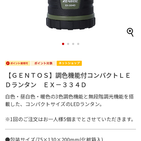
1
2
3
4
【ＧＥＮＴＯＳ】調色機能付コンパクトＬＥ
Ｄランタン ＥＸ－３３４Ｄ
白色・昼白色・暖色の3色調色機能と無段階調光機能を搭
載した、コンパクトサイズのLEDランタン。
※1回のご注文はお一人様5個までとさせていただきます。
●包装サイズ/75×130×200mm(化粧箱入)