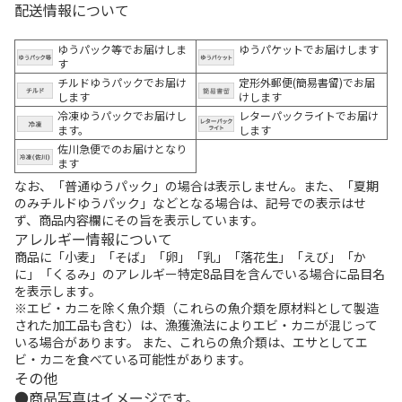
配送情報について
ゆうパック等でお届けしま
ゆうパケットでお届けします
す
チルドゆうパックでお届け
定形外郵便(簡易書留)でお届
します
けします
冷凍ゆうパックでお届けし
レターパックライトでお届け
ます。
します
佐川急便でのお届けとなり
ます
なお、「普通ゆうパック」の場合は表示しません。また、「夏期
のみチルドゆうパック」などとなる場合は、記号での表示はせ
ず、商品内容欄にその旨を表示しています。
アレルギー情報について
商品に「小麦」「そば」「卵」「乳」「落花生」「えび」「か
に」「くるみ」のアレルギー特定8品目を含んでいる場合に品目名
を表示します。
※エビ・カニを除く魚介類（これらの魚介類を原材料として製造
された加工品も含む）は、漁獲漁法によりエビ・カニが混じって
いる場合があります。 また、これらの魚介類は、エサとしてエ
ビ・カニを食べている可能性があります。
その他
商品写真はイメージです。