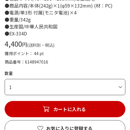
●商品内容/本体(242g)×1(φ59×132mm) (材：PC)
●電源/単3形 付属(モニタ電池)×4
●重量/342g
●生産国/中華人民共和国
●EX-334D
4,400
円
(送料別・税込)
獲得ポイント： 44 pt
商品番号
6148947016
数量
1
カートに入れる
お気に入りに登録する