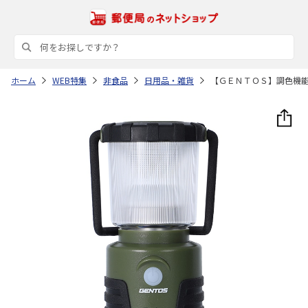
ホーム
WEB特集
非食品
日用品・雑貨
【ＧＥＮＴＯＳ】調色機