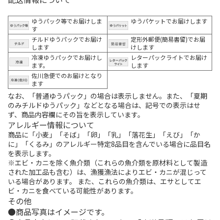
ゆうパック等でお届けしま
ゆうパケットでお届けします
す
チルドゆうパックでお届け
定形外郵便(簡易書留)でお届
します
けします
冷凍ゆうパックでお届けし
レターパックライトでお届け
ます。
します
佐川急便でのお届けとなり
ます
なお、「普通ゆうパック」の場合は表示しません。また、「夏期
のみチルドゆうパック」などとなる場合は、記号での表示はせ
ず、商品内容欄にその旨を表示しています。
アレルギー情報について
商品に「小麦」「そば」「卵」「乳」「落花生」「えび」「か
に」「くるみ」のアレルギー特定8品目を含んでいる場合に品目名
を表示します。
※エビ・カニを除く魚介類（これらの魚介類を原材料として製造
された加工品も含む）は、漁獲漁法によりエビ・カニが混じって
いる場合があります。 また、これらの魚介類は、エサとしてエ
ビ・カニを食べている可能性があります。
その他
商品写真はイメージです。