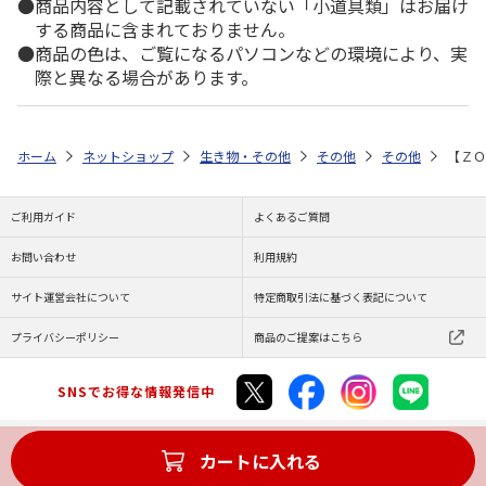
商品内容として記載されていない「小道具類」はお届け
する商品に含まれておりません。
商品の色は、ご覧になるパソコンなどの環境により、実
際と異なる場合があります。
ホーム
ネットショップ
生き物・その他
その他
その他
【ＺＯ
ご利用ガイド
よくあるご質問
お問い合わせ
利用規約
サイト運営会社について
特定商取引法に基づく表記について
プライバシーポリシー
商品のご提案はこちら
SNSでお得な情報発信中
カートに入れる
Copyright (C) JAPAN POST Co.,Ltd. All Rights Reserved.