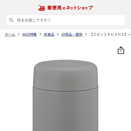
ホーム
WEB特集
非食品
日用品・雑貨
【ＺＯＪＩＲＵＳＨＩ】