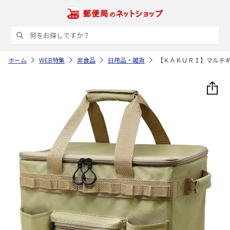
ホーム
WEB特集
非食品
日用品・雑貨
【ＫＡＫＵＲＩ】マルチ