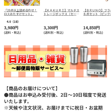
「20点以上詰め合わせ！
【ＫＡＫＵＲＩ】マルチス
【ＢＲＵＮＯ】フラ
ロスおたすけセット」
トレージボックス（セージ
６点セット（ピンク
グリーン） ９７５１
ュ） ＢＨＫ３０４
ＰＢＥ
4.0
（18）
3,980円
3,300円
14,850円
(送料・税込)
(送料別・税込)
(送料別・税込)
【商品のお届けについて】
●商品はお申込み受付後、2日～10日程度で発送
いたします。
※天候や注文状況、お届けまでに祝日・お盆期