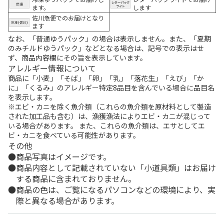
ます。
します
佐川急便でのお届けとなり
ます
なお、「普通ゆうパック」の場合は表示しません。また、「夏期
のみチルドゆうパック」などとなる場合は、記号での表示はせ
ず、商品内容欄にその旨を表示しています。
アレルギー情報について
商品に「小麦」「そば」「卵」「乳」「落花生」「えび」「か
に」「くるみ」のアレルギー特定8品目を含んでいる場合に品目名
を表示します。
※エビ・カニを除く魚介類（これらの魚介類を原材料として製造
された加工品も含む）は、漁獲漁法によりエビ・カニが混じって
いる場合があります。 また、これらの魚介類は、エサとしてエ
ビ・カニを食べている可能性があります。
その他
商品写真はイメージです。
商品内容として記載されていない「小道具類」はお届け
する商品に含まれておりません。
商品の色は、ご覧になるパソコンなどの環境により、実
際と異なる場合があります。