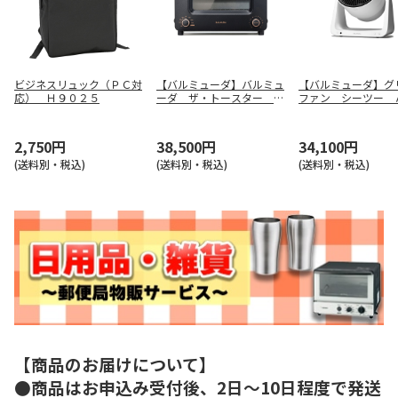
ビジネスリュック（ＰＣ対
【バルミューダ】バルミュ
【バルミューダ】グ
応） Ｈ９０２５
ーダ ザ・トースター プ
ファン シーツー 
ロ（ブラック） Ｋ１１Ａ
Ａ－ＷＫ
－ＳＥ－ＢＫ
2,750円
38,500円
34,100円
(送料別・税込)
(送料別・税込)
(送料別・税込)
【商品のお届けについて】
●商品はお申込み受付後、2日～10日程度で発送