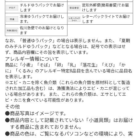
チルドゆうパックでお届け
定形外郵便(簡易書留)でお届
します
けします
冷凍ゆうパックでお届けし
レターパックライトでお届け
ます。
します
佐川急便でのお届けとなり
ます
なお、「普通ゆうパック」の場合は表示しません。また、「夏期
のみチルドゆうパック」などとなる場合は、記号での表示はせ
ず、商品内容欄にその旨を表示しています。
アレルギー情報について
商品に「小麦」「そば」「卵」「乳」「落花生」「えび」「か
に」「くるみ」のアレルギー特定8品目を含んでいる場合に品目名
を表示します。
※エビ・カニを除く魚介類（これらの魚介類を原材料として製造
された加工品も含む）は、漁獲漁法によりエビ・カニが混じって
いる場合があります。 また、これらの魚介類は、エサとしてエ
ビ・カニを食べている可能性があります。
その他
商品写真はイメージです。
商品内容として記載されていない「小道具類」はお届け
する商品に含まれておりません。
商品の色は、ご覧になるパソコンなどの環境により、実