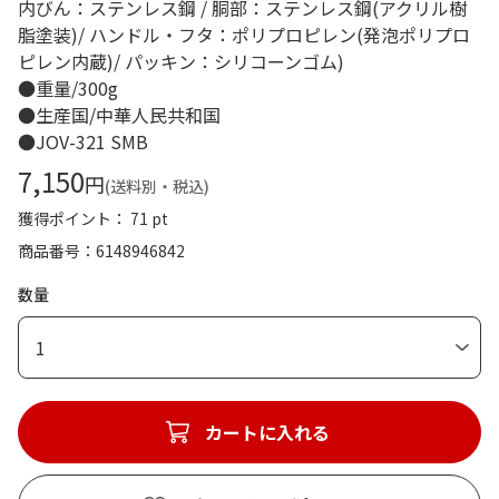
内びん：ステンレス鋼 / 胴部：ステンレス鋼(アクリル樹
脂塗装)/ ハンドル・フタ：ポリプロピレン(発泡ポリプロ
ピレン内蔵)/ パッキン：シリコーンゴム)
●重量/300g
●生産国/中華人民共和国
●JOV-321 SMB
7,150
円
(送料別・税込)
獲得ポイント： 71 pt
商品番号
6148946842
数量
1
カートに入れる