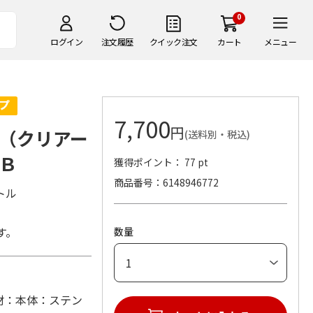
0
ログイン
注文履歴
クイック注文
カート
メニュー
7,700
円
（クリアー
(送料別・税込)
Ｂ
獲得ポイント： 77 pt
商品番号
6148946772
トル
す。
数量
) (材：本体：ステン