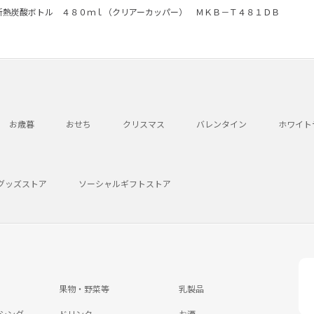
断熱炭酸ボトル ４８０ｍｌ（クリアーカッパー） ＭＫＢ－Ｔ４８１ＤＢ
お歳暮
おせち
クリスマス
バレンタイン
ホワイト
グッズストア
ソーシャルギフトストア
果物・野菜等
乳製品
シング
ドリンク
お酒