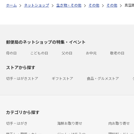
ホーム
ネットショップ
生き物・その他
その他
その他
真空
郵便局のネットショップの特集・イベント
母の日
こどもの日
父の日
お中元
敬老の日
ストアから探す
切手・はがきストア
ギフトストア
食品・グルメストア
カテゴリから探す
切手・はがき
海鮮お取り寄せ
肉お取り寄せ
梅干し・惣菜・カレー
ジャム・はちみつ
調味料・ドレッ