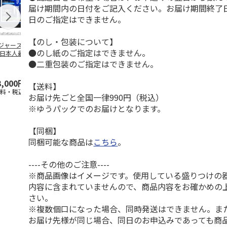
届け期間内の日付をご記入ください。お届け期間終了
日のご指定はできません。
【のし・包装について】
ジャース 大谷翔
MLB ドジャース 大
ドジャース 大谷翔
MLB ドジャー
●のし紙のご指定はできません。
 日本人最多53試
谷翔平 2026 NL 3・
平 日本人最多53試
谷翔平・山本
連続出塁記念 ダ
4月投手
…
合連続出塁記念 コ
佐々木朗希 
●二重包装のご指定はできません。
…
イ
…
3,000円
33,000円
9,900円
8,500円
【送料】
送料・税込)
(送料・税込)
(送料・税込)
(送料・税込)
お届け先ごと全国一律990円（税込）
※ゆうパックでのお届けとなります。
【同梱】
同梱可能な商品は
こちら
。
----その他のご注意----
※商品画像はイメージです。使用している盛りつけの
内容に含まれていませんので、商品内容をお確かめの
さい。
※複数個口になった場合、同時発送はできません。ま
お届け先様が同じ場合、同日のお申込みであっても商