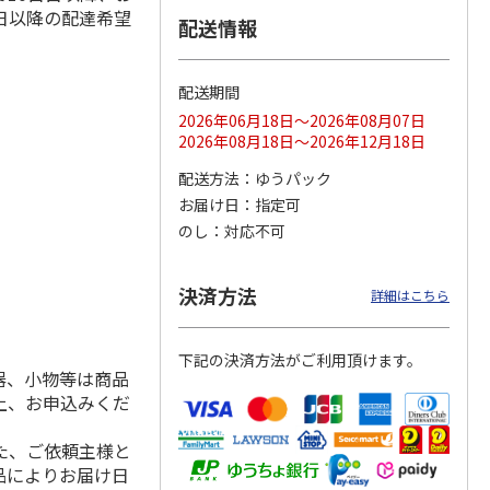
日以降の配達希望
配送情報
配送期間
ス 大
MLB ドジャース 大
ドジャース 大谷翔
MLB ドジャース 大
由伸・
谷翔平 2026 NL 3・
平 日本人最多53試
谷翔平 2026 NL 3・
2026年06月18日～2026年08月07日
日本人
…
4月投手
…
合連続出塁記念 シ
4月投手
…
2026年08月18日～2026年12月18日
ル
…
17,000円
17,000円
8,500円
配送方法
ゆうパック
(送料・税込)
(送料・税込)
(送料・税込)
お届け日
指定可
のし
対応不可
決済方法
詳細はこちら
下記の決済方法がご利用頂けます。
器、小物等は商品
上、お申込みくだ
た、ご依頼主様と
品によりお届け日