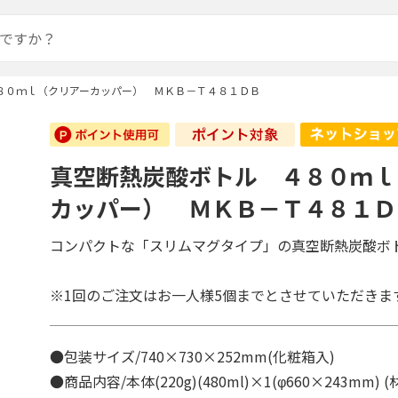
８０ｍｌ（クリアーカッパー） ＭＫＢ－Ｔ４８１ＤＢ
真空断熱炭酸ボトル ４８０ｍｌ
カッパー） ＭＫＢ－Ｔ４８１Ｄ
コンパクトな「スリムマグタイプ」の真空断熱炭酸ボ
※1回のご注文はお一人様5個までとさせていただきま
●包装サイズ/740×730×252mm(化粧箱入)
●商品内容/本体(220g)(480ml)×1(φ660×243mm