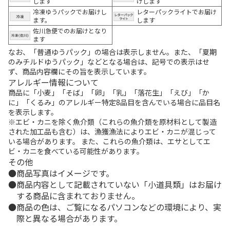
します
けします
冷凍ゆうパックでお届けし
レターパックライトでお届け
ます。
します
佐川急便でのお届けとなり
ます
なお、「普通ゆうパック」の場合は表示しません。また、「夏期
のみチルドゆうパック」などとなる場合は、記号での表示はせ
ず、商品内容欄にその旨を表示しています。
アレルギー情報について
商品に「小麦」「そば」「卵」「乳」「落花生」「えび」「か
に」「くるみ」のアレルギー特定8品目を含んでいる場合に品目名
を表示します。
※エビ・カニを除く魚介類（これらの魚介類を原材料として製造
された加工品も含む）は、漁獲漁法によりエビ・カニが混じって
いる場合があります。 また、これらの魚介類は、エサとしてエ
ビ・カニを食べている可能性があります。
その他
商品写真はイメージです。
商品内容として記載されていない「小道具類」はお届け
する商品に含まれておりません。
商品の色は、ご覧になるパソコンなどの環境により、実
際と異なる場合があります。