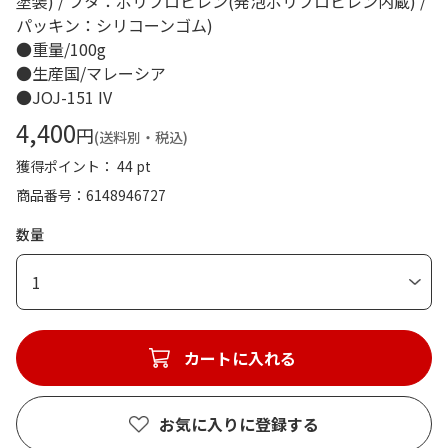
塗装) / フタ：ポリプロピレン(発泡ポリプロピレン内蔵) /
パッキン：シリコーンゴム)
●重量/100g
●生産国/マレーシア
●JOJ-151 IV
4,400
円
(送料別・税込)
獲得ポイント： 44 pt
商品番号
6148946727
数量
1
カートに入れる
お気に入りに登録する