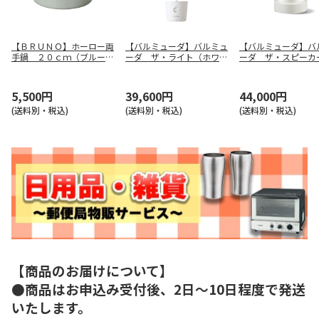
【ＢＲＵＮＯ】ホーロー両
【バルミューダ】バルミュ
【バルミューダ】バ
手鍋 ２０ｃｍ（ブルーグ
ーダ ザ・ライト（ホワイ
ーダ ザ・スピーカ
リーン） ＢＨＫ２８０－
ト） Ｌ０３Ａ－ＷＨ
ワイト） Ｍ０１Ａ
ＢＧＲ
5,500円
39,600円
44,000円
(送料別・税込)
(送料別・税込)
(送料別・税込)
【商品のお届けについて】
●商品はお申込み受付後、2日～10日程度で発送
いたします。