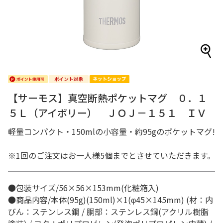
【サーモス】真空断熱ポケットマグ ０．１
５Ｌ（アイボリー） ＪＯＪ－１５１ ＩＶ
軽量コンパクト・150mlの小容量・約95gのポケットマグ!
※1回のご注文はお一人様5個までとさせていただきます。
●包装サイズ/56×56×153mm(化粧箱入)
●商品内容/本体(95g)(150ml)×1(φ45×145mm) (材：内
びん：ステンレス鋼 / 胴部：ステンレス鋼(アクリル樹脂