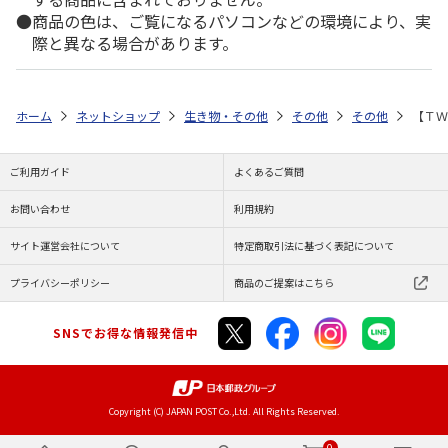
商品の色は、ご覧になるパソコンなどの環境により、実
際と異なる場合があります。
ホーム
ネットショップ
生き物・その他
その他
その他
【ＴＷ
ご利用ガイド
よくあるご質問
お問い合わせ
利用規約
サイト運営会社について
特定商取引法に基づく表記について
プライバシーポリシー
商品のご提案はこちら
SNSでお得な情報発信中
Copyright (C) JAPAN POST Co.,Ltd. All Rights Reserved.
0