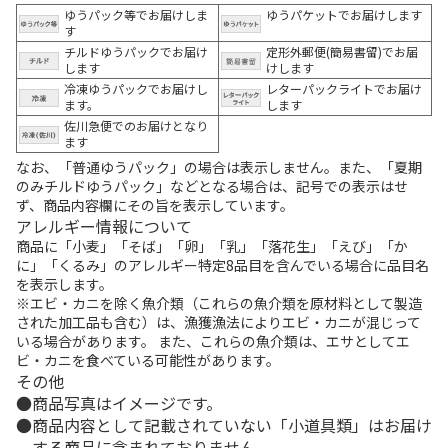
ゆうパック等でお届けしま
ゆうパケットでお届けします
す
チルドゆうパックでお届け
定形外郵便(簡易書留)でお届
します
けします
冷凍ゆうパックでお届けし
レターパックライトでお届け
ます。
します
佐川急便でのお届けとなり
ます
なお、「普通ゆうパック」の場合は表示しません。また、「夏期
のみチルドゆうパック」などとなる場合は、記号での表示はせ
ず、商品内容欄にその旨を表示しています。
アレルギー情報について
商品に「小麦」「そば」「卵」「乳」「落花生」「えび」「か
に」「くるみ」のアレルギー特定8品目を含んでいる場合に品目名
を表示します。
※エビ・カニを除く魚介類（これらの魚介類を原材料として製造
された加工品も含む）は、漁獲漁法によりエビ・カニが混じって
いる場合があります。 また、これらの魚介類は、エサとしてエ
ビ・カニを食べている可能性があります。
その他
商品写真はイメージです。
商品内容として記載されていない「小道具類」はお届け
する商品に含まれておりません。