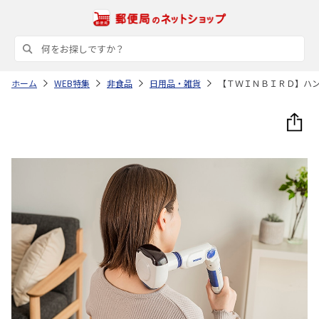
ホーム
WEB特集
非食品
日用品・雑貨
【ＴＷＩＮＢＩＲＤ】ハ