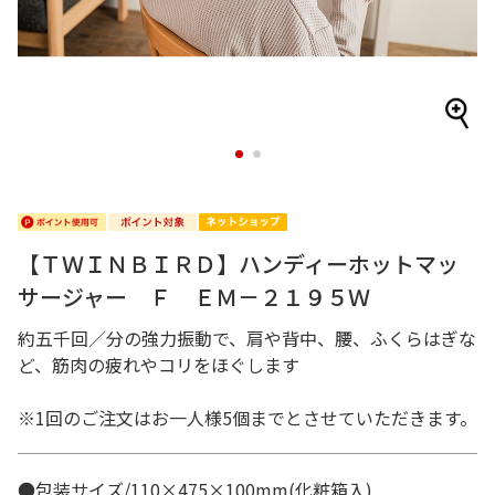
1
2
【ＴＷＩＮＢＩＲＤ】ハンディーホットマッ
サージャー Ｆ ＥＭ－２１９５Ｗ
約五千回／分の強力振動で、肩や背中、腰、ふくらはぎな
ど、筋肉の疲れやコリをほぐします
※1回のご注文はお一人様5個までとさせていただきます。
●包装サイズ/110×475×100mm(化粧箱入)