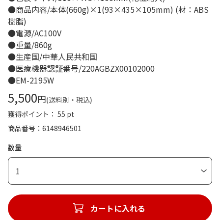
●商品内容/本体(660g)×1(93×435×105mm) (材：ABS
樹脂)
●電源/AC100V
●重量/860g
●生産国/中華人民共和国
●医療機器認証番号/220AGBZX00102000
●EM-2195W
5,500
円
(送料別・税込)
獲得ポイント： 55 pt
商品番号
6148946501
数量
1
カートに入れる