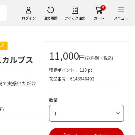
0
ログイン
注文履歴
クイック注文
カート
メニュー
11,000
円
スカルプス
(送料別・税込)
獲得ポイント： 110 pt
商品番号
6148946492
皮で実感いただけ
数量
す。