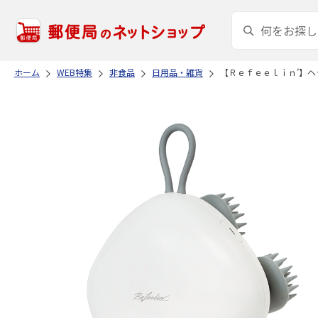
ホーム
WEB特集
非食品
日用品・雑貨
【Ｒｅｆｅｅｌｉｎ’】