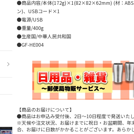
●商品内容/本体(172g)×1(82×82×62mm) (材：
ン)、USBコード×1
●電源/USB
●重量/400g
●生産国/中華人民共和国
●GF-HE004
【商品のお届けについて】
●商品はお申込み受付後、2日～10日程度で発送いた
※天候や注文状況、お届けまでに祝日・お盆期間、年
合、お届けに日数がかかることがございます。あらか