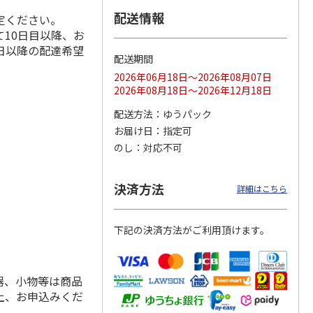
配送情報
定ください。
10日目以降、お
日以降の配達希望
配送期間
ス 大
MLB ドジャース 大
ドジャース 大谷翔
MLB ドジャース 大
由伸・
谷翔平 2026 NL 3・
平 日本人最多53試
谷翔平 2026 NL 3・
2026年06月18日～2026年08月07日
日本人
…
4月投手
…
合連続出塁記念 シ
4月投手
…
2026年08月18日～2026年12月18日
ル
…
17,000円
17,000円
8,500円
配送方法
ゆうパック
(送料・税込)
(送料・税込)
(送料・税込)
お届け日
指定可
のし
対応不可
決済方法
詳細はこちら
下記の決済方法がご利用頂けます。
器、小物等は商品
上、お申込みくだ