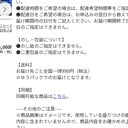
い。
●配達時間をご希望の場合は、配達希望時間帯をご指
●配達日をご希望の場合は、お申込みの翌日から数えて
届け期間内の日付をご記入ください。お届け期間終了
ジャース 大谷翔
MLB ドジャース 大
ドジャース 大谷翔
MLB ドジャー
日のご指定はできません。
 日本人最多53試
谷翔平 2026 NL 3・
平 日本人最多53試
谷翔平・山本
連続出塁記念 ダ
4月投手
…
合連続出塁記念 コ
佐々木朗希 
【のし・包装について】
…
イ
…
●のし紙のご指定はできません。
3,000円
33,000円
9,900円
8,500円
●二重包装のご指定はできません。
送料・税込)
(送料・税込)
(送料・税込)
(送料・税込)
【送料】
お届け先ごと全国一律990円（税込）
※ゆうパックでのお届けとなります。
【同梱】
同梱可能な商品は
こちら
。
----その他のご注意----
※商品画像はイメージです。使用している盛りつけの
内容に含まれていませんので、商品内容をお確かめの
さい。