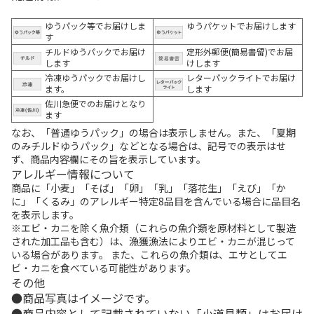
ゆうパック等でお届けしま
ゆうパケットでお届けします
す
チルドゆうパックでお届け
定形外郵便(簡易書留)でお届
します
けします
冷凍ゆうパックでお届けし
レターパックライトでお届け
ます。
します
佐川急便でのお届けとなり
ます
なお、「普通ゆうパック」の場合は表示しません。また、「夏期
のみチルドゆうパック」などとなる場合は、記号での表示はせ
ず、商品内容欄にその旨を表示しています。
アレルギー情報について
商品に「小麦」「そば」「卵」「乳」「落花生」「えび」「か
に」「くるみ」のアレルギー特定8品目を含んでいる場合に品目名
を表示します。
※エビ・カニを除く魚介類（これらの魚介類を原材料として製造
された加工品も含む）は、漁獲漁法によりエビ・カニが混じって
いる場合があります。 また、これらの魚介類は、エサとしてエ
ビ・カニを食べている可能性があります。
その他
商品写真はイメージです。
商品内容として記載されていない「小道具類」はお届け