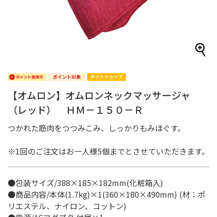
【オムロン】オムロンネックマッサージャ
（レッド） ＨＭ－１５０－Ｒ
つかれた筋肉をつつみこみ、しっかりもみほぐす。
※1回のご注文はお一人様5個までとさせていただきます。
●包装サイズ/388×185×182mm(化粧箱入)
●商品内容/本体(1.7kg)×1(360×180×490mm) (材：ポ
リエステル、ナイロン、コットン)