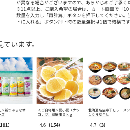
が異なる場合がございますので、あらかじめご了承く
※11点以上、ご購入希望の場合は、カート画面で「10
数量を入力し「再計算」ボタンを押下してください。
トに入れる」ボタン押下時の数量選択は1個で結構です
見ています。
元＞新つぶらなオー
＜ご自宅用＞夏小夏（ナツ
北海道名店寒干しラーメン
ーズ
コナツ）家庭用３ｋｇ
１０食詰合せ
191）
4.6
（154）
4.7
（3）