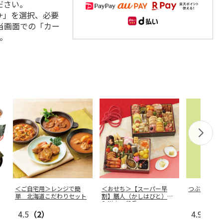
ださい。
+」を選択、必要
当画面での「カー
。
＜ご自宅用＞レンジで簡
＜おせち＞【スーパー早
つぶらなカ
単 北海道こだわりセット
割】膳人（かしはびと）
和洋中二段重
4.5
（2）
4.9
（42