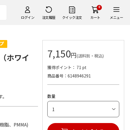
0
ログイン
注文履歴
クイック注文
カート
メニュー
7,150
円
（ホワイ
(送料別・税込)
獲得ポイント： 71 pt
商品番号
6148946291
す。
数量
BS樹脂、PMMA)