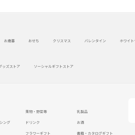
お歳暮
おせち
クリスマス
バレンタイン
ホワイト
グッズストア
ソーシャルギフトストア
果物・野菜等
乳製品
シング
ドリンク
お酒
フラワーギフト
書籍・カタログギフト