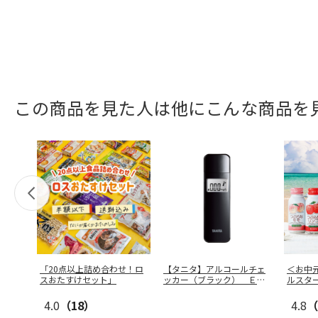
この商品を見た人は他にこんな商品を
「20点以上詰め合わせ！ロ
【タニタ】アルコールチェ
＜お中
スおたすけセット」
ッカー（ブラック） ＥＡ
ルスタ
－１１０－
…
4.0
（18）
4.8
（