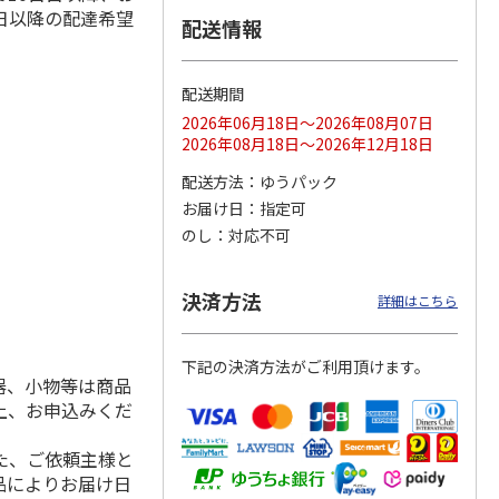
日以降の配達希望
配送情報
配送期間
ス 大
MLB ドジャース 大
ドジャース 大谷翔
MLB ドジャース 大
由伸・
谷翔平 2026 NL 3・
平 日本人最多53試
谷翔平 2026 NL 3・
2026年06月18日～2026年08月07日
日本人
…
4月投手
…
合連続出塁記念 シ
4月投手
…
2026年08月18日～2026年12月18日
ル
…
17,000円
17,000円
8,500円
配送方法
ゆうパック
(送料・税込)
(送料・税込)
(送料・税込)
お届け日
指定可
のし
対応不可
決済方法
詳細はこちら
下記の決済方法がご利用頂けます。
器、小物等は商品
上、お申込みくだ
た、ご依頼主様と
品によりお届け日