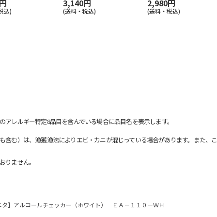
0円
3,140円
2,980円
税込)
(送料・税込)
(送料・税込)
のアレルギー特定8品目を含んでいる場合に品目名を表示します。
も含む）は、漁獲漁法によりエビ・カニが混じっている場合があります。また、こ
おりません。
ニタ】アルコールチェッカー（ホワイト） ＥＡ－１１０－ＷＨ