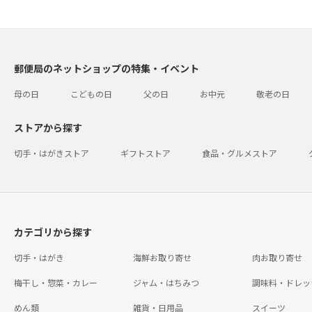
郵便局のネットショップの特集・イベント
母の日
こどもの日
父の日
お中元
敬老の日
ストアから探す
切手・はがきストア
ギフトストア
食品・グルメストア
カテゴリから探す
切手・はがき
海鮮お取り寄せ
肉お取り寄せ
梅干し・惣菜・カレー
ジャム・はちみつ
調味料・ドレッ
めん類
雑貨・日用品
スイーツ