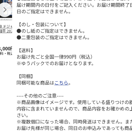
届け期間内の日付をご記入ください。お届け期間終了
日のご指定はできません。
【のし・包装について】
LB ドジャース 大
ドジャース 大谷翔
ドジャース 大谷翔
MLB ドジャー
●のし紙のご指定はできません。
平 2026 NL 3・
平 日本人最多53試
平 日本人最多53試
谷翔平・山本
月投手
…
合連続出塁記念 ダ
合連続出塁記念 コ
佐々木朗希 
●二重包装のご指定はできません。
ブ
…
イ
…
3,000円
33,000円
9,900円
8,500円
【送料】
送料・税込)
(送料・税込)
(送料・税込)
(送料・税込)
お届け先ごと全国一律990円（税込）
※ゆうパックでのお届けとなります。
【同梱】
同梱可能な商品は
こちら
。
----その他のご注意----
※商品画像はイメージです。使用している盛りつけの
内容に含まれていませんので、商品内容をお確かめの
さい。
※複数個口になった場合、同時発送はできません。ま
お届け先様が同じ場合、同日のお申込みであっても商