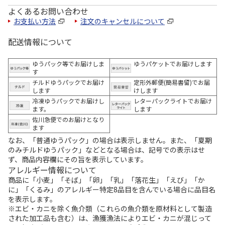
よくあるお問い合わせ
お支払い方法
注文のキャンセルについて
配送情報について
ゆうパック等でお届けしま
ゆうパケットでお届けします
す
チルドゆうパックでお届け
定形外郵便(簡易書留)でお届
します
けします
冷凍ゆうパックでお届けし
レターパックライトでお届け
ます。
します
佐川急便でのお届けとなり
ます
なお、「普通ゆうパック」の場合は表示しません。また、「夏期
のみチルドゆうパック」などとなる場合は、記号での表示はせ
ず、商品内容欄にその旨を表示しています。
アレルギー情報について
商品に「小麦」「そば」「卵」「乳」「落花生」「えび」「か
に」「くるみ」のアレルギー特定8品目を含んでいる場合に品目名
を表示します。
※エビ・カニを除く魚介類（これらの魚介類を原材料として製造
された加工品も含む）は、漁獲漁法によりエビ・カニが混じって