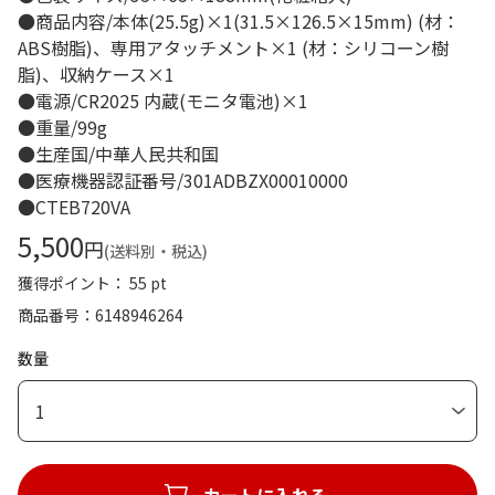
●商品内容/本体(25.5g)×1(31.5×126.5×15mm) (材：
ABS樹脂)、専用アタッチメント×1 (材：シリコーン樹
脂)、収納ケース×1
●電源/CR2025 内蔵(モニタ電池)×1
●重量/99g
●生産国/中華人民共和国
●医療機器認証番号/301ADBZX00010000
●CTEB720VA
5,500
円
(送料別・税込)
獲得ポイント： 55 pt
商品番号
6148946264
数量
1