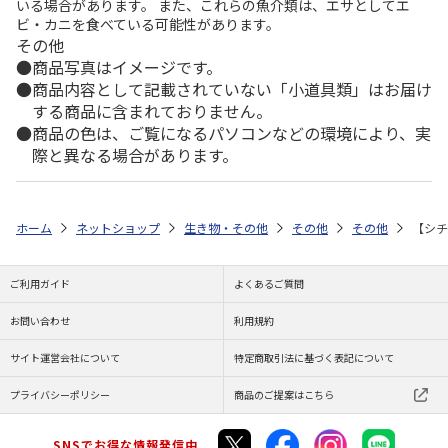
いる場合があります。 また、これらの魚介類は、エサとしてエ
ビ・カニを食べている可能性があります。
その他
商品写真はイメージです。
商品内容として記載されていない「小道具類」はお届け
する商品に含まれておりません。
商品の色は、ご覧になるパソコンなどの環境により、実
際と異なる場合があります。
ホーム
ネットショップ
生き物・その他
その他
その他
【シチ
ご利用ガイド
よくあるご質問
お問い合わせ
利用規約
サイト運営会社について
特定商取引法に基づく表記について
プライバシーポリシー
商品のご提案はこちら
SNSでお得な情報発信中