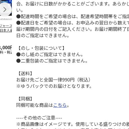
合、お届けに日数がかかることがございます。あらか
い。
●配達時間をご希望の場合は、配達希望時間帯をご指
●配達日をご希望の場合は、お申込みの翌日から数えて
ジャース 大谷翔
MLB ドジャース 大
ドジャース 大谷翔
MLB ドジャー
届け期間内の日付をご記入ください。お届け期間終了
 日本人最多53試
谷翔平 2026 NL 3・
平 日本人最多53試
谷翔平・山本
日のご指定はできません。
連続出塁記念 ダ
4月投手
…
合連続出塁記念 コ
佐々木朗希 
…
イ
…
3,000円
33,000円
9,900円
8,500円
【のし・包装について】
送料・税込)
(送料・税込)
(送料・税込)
(送料・税込)
●のし紙のご指定はできません。
●二重包装のご指定はできません。
【送料】
お届け先ごと全国一律990円（税込）
※ゆうパックでのお届けとなります。
【同梱】
同梱可能な商品は
こちら
。
----その他のご注意----
※商品画像はイメージです。使用している盛りつけの