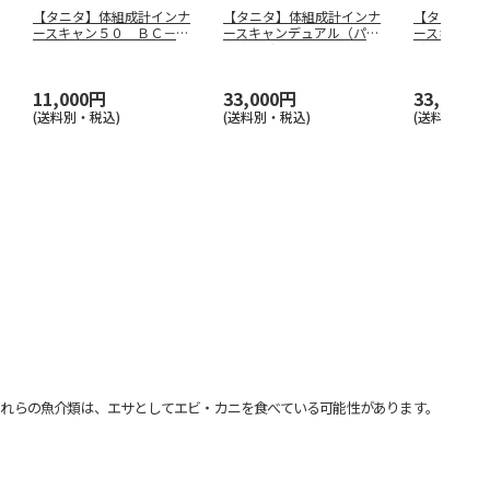
【タニタ】体組成計インナ
【タニタ】体組成計インナ
【タニタ】
ースキャン５０ ＢＣ－３
ースキャンデュアル（パー
ースキャン
２０－ＷＨ
ルホワイト
…
リックブラ
11,000円
33,000円
33,000円
(送料別・税込)
(送料別・税込)
(送料別・税込
れらの魚介類は、エサとしてエビ・カニを食べている可能性があります。