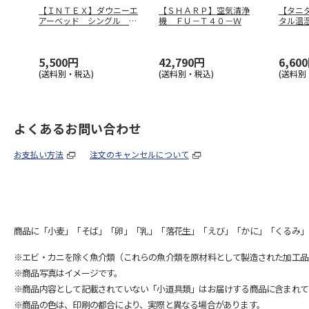
【ＩＮＴＥＸ】ダウニーエ
【ＳＨＡＲＰ】空気清浄
【タニ
アーベッド シングル ６
機 ＦＵ－Ｔ４０－Ｗ
タル温
４７６１
２－Ｉ
5,500円
42,790円
6,60
(送料別・税込)
(送料別・税込)
(送料別
よくあるお問い合わせ
お支払い方法
注文のキャンセルについて
商品に「小麦」「そば」「卵」「乳」「落花生」「えび」「かに」「くるみ」
※エビ・カニを除く魚介類（これらの魚介類を原材料として製造された加工品
※商品写真はイメージです。
※商品内容として記載されていない「小道具類」はお届けする商品に含まれて
※商品の色は、印刷の都合により、実際と異なる場合があります。