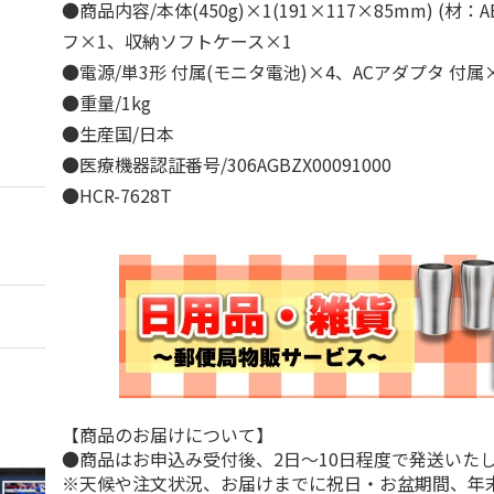
●商品内容/本体(450g)×1(191×117×85mm) (材
フ×1、収納ソフトケース×1
●電源/単3形 付属(モニタ電池)×4、ACアダプタ 付
●重量/1kg
●生産国/日本
●医療機器認証番号/306AGBZX00091000
●HCR-7628T
【商品のお届けについて】
●商品はお申込み受付後、2日～10日程度で発送いた
※天候や注文状況、お届けまでに祝日・お盆期間、年