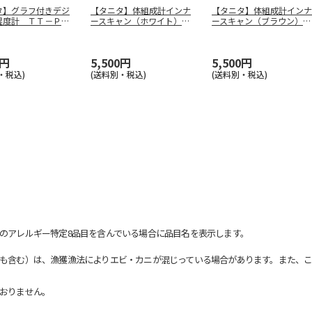
タ】グラフ付きデジ
【タニタ】体組成計インナ
【タニタ】体組成計インナ
湿度計 ＴＴ－Ｐ０
ースキャン（ホワイト）
ースキャン（ブラウン）
Ｖ
ＢＣ－７１
…
ＢＣ－７１
…
0円
5,500円
5,500円
・税込)
(送料別・税込)
(送料別・税込)
のアレルギー特定8品目を含んでいる場合に品目名を表示します。
も含む）は、漁獲漁法によりエビ・カニが混じっている場合があります。また、こ
おりません。