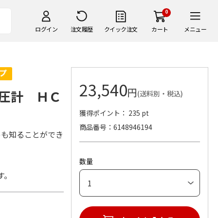
0
ログイン
注文履歴
クイック注文
カート
メニュー
23,540
円
圧計 ＨＣ
(送料別・税込)
獲得ポイント： 235 pt
商品番号
6148946194
)も知ることができ
数量
す。