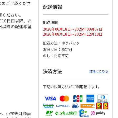
じめご了承くださ
配送情報
定ください。
10日目以降、お
配送期間
ス 大
MLB ドジャース 大
ドジャース 大谷翔
MLB ドジャース 大
日以降の配達希望
由伸・
谷翔平 2026 NL 3・
平 日本人最多53試
谷翔平 2026 NL 3・
2026年06月18日～2026年08月07日
日本人
…
4月投手
…
合連続出塁記念 シ
4月投手
…
2026年08月18日～2026年12月18日
ル
…
17,000円
17,000円
8,500円
配送方法
ゆうパック
(送料・税込)
(送料・税込)
(送料・税込)
お届け日
指定可
のし
対応不可
決済方法
詳細はこちら
下記の決済方法がご利用頂けます。
器、小物等は商品