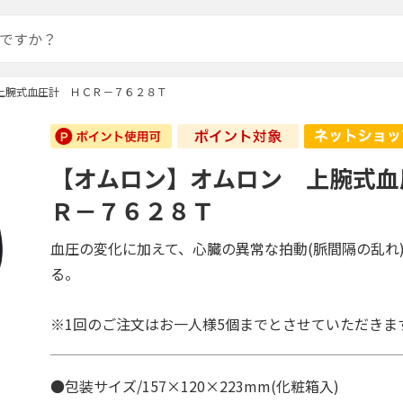
上腕式血圧計 ＨＣＲ－７６２８Ｔ
【オムロン】オムロン 上腕式血
Ｒ－７６２８Ｔ
血圧の変化に加えて、心臓の異常な拍動(脈間隔の乱れ
る。
※1回のご注文はお一人様5個までとさせていただきま
●包装サイズ/157×120×223mm(化粧箱入)