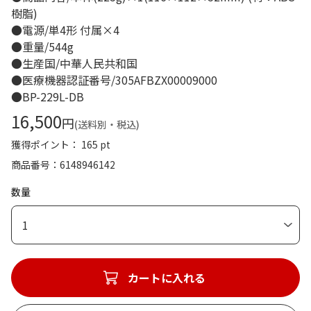
樹脂)
●電源/単4形 付属×4
●重量/544g
●生産国/中華人民共和国
●医療機器認証番号/305AFBZX00009000
●BP-229L-DB
16,500
円
(送料別・税込)
獲得ポイント： 165 pt
商品番号
6148946142
数量
1
カートに入れる