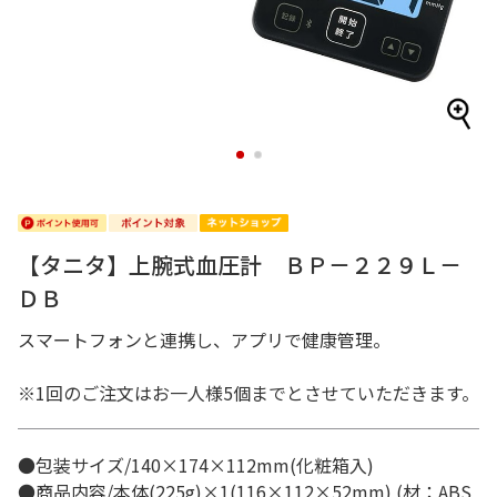
1
2
【タニタ】上腕式血圧計 ＢＰ－２２９Ｌ－
ＤＢ
スマートフォンと連携し、アプリで健康管理。
※1回のご注文はお一人様5個までとさせていただきます。
●包装サイズ/140×174×112mm(化粧箱入)
●商品内容/本体(225g)×1(116×112×52mm) (材：ABS