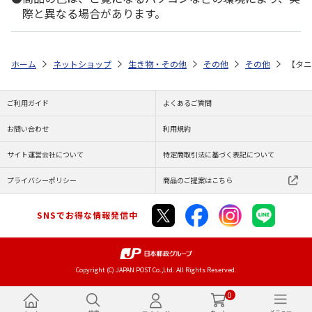
際と異なる場合があります。
ホーム
ネットショップ
生き物・その他
その他
その他
【タニ
ご利用ガイド
よくあるご質問
お問い合わせ
利用規約
サイト運営会社について
特定商取引法に基づく表記について
プライバシーポリシー
商品のご提案はこちら
SNSでお得な情報発信中
Copyright (C) JAPAN POST Co.,Ltd. All Rights Reserved.
0