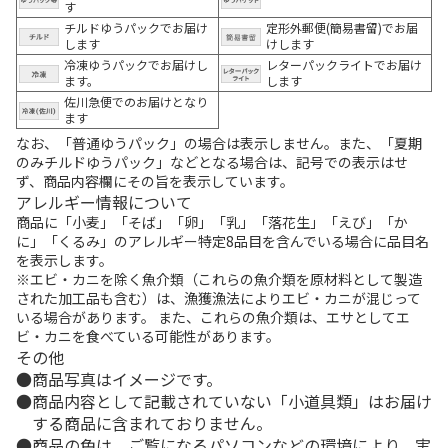
す
チルドゆうパックでお届け
定形外郵便(簡易書留)でお届
します
けします
冷凍ゆうパックでお届けし
レターパックライトでお届け
ます。
します
佐川急便でのお届けとなり
ます
なお、「普通ゆうパック」の場合は表示しません。また、「夏期
のみチルドゆうパック」などとなる場合は、記号での表示はせ
ず、商品内容欄にその旨を表示しています。
アレルギー情報について
商品に「小麦」「そば」「卵」「乳」「落花生」「えび」「か
に」「くるみ」のアレルギー特定8品目を含んでいる場合に品目名
を表示します。
※エビ・カニを除く魚介類（これらの魚介類を原材料として製造
された加工品も含む）は、漁獲漁法によりエビ・カニが混じって
いる場合があります。 また、これらの魚介類は、エサとしてエ
ビ・カニを食べている可能性があります。
その他
商品写真はイメージです。
商品内容として記載されていない「小道具類」はお届け
する商品に含まれておりません。
商品の色は、ご覧になるパソコンなどの環境により、実