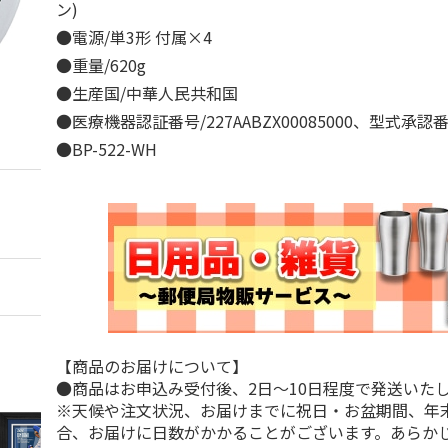
ン)
●電源/単3形 付属×4
●重量/620g
●生産国/中華人民共和国
●医療機器認証番号/227AABZX00085000、型式承認
●BP-522-WH
【商品のお届けについて】
●商品はお申込み受付後、2日～10日程度で発送いた
※天候や注文状況、お届けまでに祝日・お盆期間、年
合、お届けに日数がかかることがございます。あらか