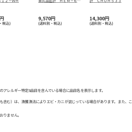
５１２－ＷＨ
首式血圧計 ＨＥＭ－６１
計 ＣＨＵＨ５３３
８５－ＪＦ
0円
9,570円
14,300円
・税込)
(送料別・税込)
(送料別・税込)
のアレルギー特定8品目を含んでいる場合に品目名を表示します。
も含む）は、漁獲漁法によりエビ・カニが混じっている場合があります。また、こ
おりません。