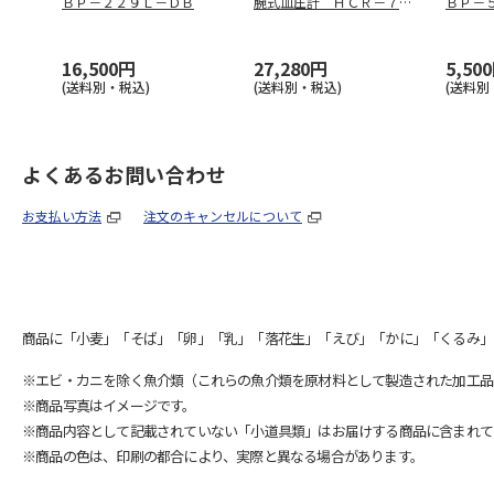
ＢＰ－２２９Ｌ－ＤＢ
腕式血圧計 ＨＣＲ－７７
ＢＰ－
２８Ｔ
16,500円
27,280円
5,50
(送料別・税込)
(送料別・税込)
(送料別
よくあるお問い合わせ
お支払い方法
注文のキャンセルについて
商品に「小麦」「そば」「卵」「乳」「落花生」「えび」「かに」「くるみ」
※エビ・カニを除く魚介類（これらの魚介類を原材料として製造された加工品
※商品写真はイメージです。
※商品内容として記載されていない「小道具類」はお届けする商品に含まれて
※商品の色は、印刷の都合により、実際と異なる場合があります。