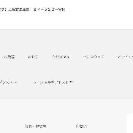
ニタ】上腕式血圧計 ＢＰ－５２２－ＷＨ
お歳暮
おせち
クリスマス
バレンタイン
ホワイト
グッズストア
ソーシャルギフトストア
果物・野菜等
乳製品