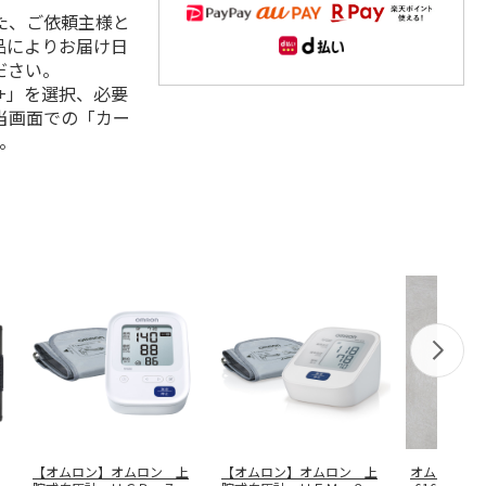
た、ご依頼主様と
品によりお届け日
ださい。
+」を選択、必要
当画面での「カー
。
【オムロン】オムロン 上
【オムロン】オムロン 上
オムロン 手首