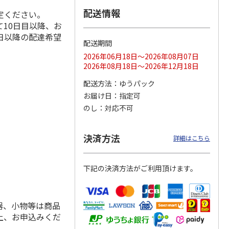
配送情報
定ください。
10日目以降、お
日以降の配達希望
配送期間
ス 大
MLB ドジャース 大
ドジャース 大谷翔
MLB ドジャース 大
由伸・
谷翔平 2026 NL 3・
平 日本人最多53試
谷翔平 2026 NL 3・
2026年06月18日～2026年08月07日
日本人
…
4月投手
…
合連続出塁記念 シ
4月投手
…
2026年08月18日～2026年12月18日
ル
…
17,000円
17,000円
8,500円
配送方法
ゆうパック
(送料・税込)
(送料・税込)
(送料・税込)
お届け日
指定可
のし
対応不可
決済方法
詳細はこちら
下記の決済方法がご利用頂けます。
器、小物等は商品
上、お申込みくだ