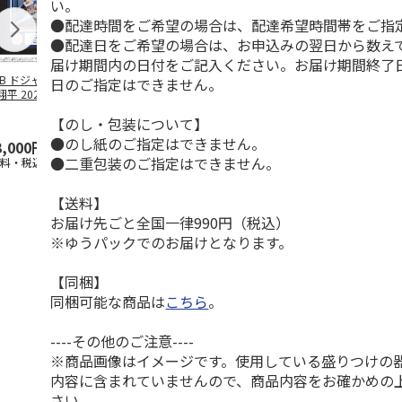
い。
●配達時間をご希望の場合は、配達希望時間帯をご指
●配達日をご希望の場合は、お申込みの翌日から数えて
届け期間内の日付をご記入ください。お届け期間終了
LB ドジャース 大
ドジャース 大谷翔
ドジャース 大谷翔
MLB ドジャー
日のご指定はできません。
平 2026 NL 3・
平 日本人最多53試
平 日本人最多53試
谷翔平・山本
月投手
…
合連続出塁記念 ダ
合連続出塁記念 コ
佐々木朗希 
【のし・包装について】
ブ
…
イ
…
●のし紙のご指定はできません。
3,000円
33,000円
9,900円
8,500円
●二重包装のご指定はできません。
送料・税込)
(送料・税込)
(送料・税込)
(送料・税込)
【送料】
お届け先ごと全国一律990円（税込）
※ゆうパックでのお届けとなります。
【同梱】
同梱可能な商品は
こちら
。
----その他のご注意----
※商品画像はイメージです。使用している盛りつけの
内容に含まれていませんので、商品内容をお確かめの
さい。