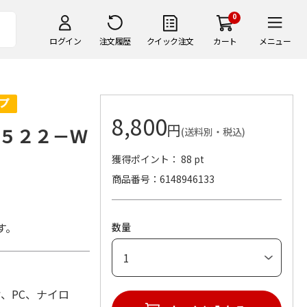
0
ログイン
注文履歴
クイック注文
カート
メニュー
8,800
円
５２２－Ｗ
(送料別・税込)
獲得ポイント： 88 pt
商品番号
6148946133
す。
数量
樹脂、PC、ナイロ