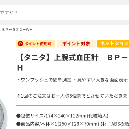
 ＢＰ－５２２－ＷＨ
【タニタ】上腕式血圧計 ＢＰ－
Ｈ
・ワンプッシュで簡単測定 ・見やすい大きな画面表示
※1回のご注文はお一人様5個までとさせていただきま
●包装サイズ/174×140×112mm(化粧箱入)
●商品内容/本体×1(150×128×70mm) (材：ABS