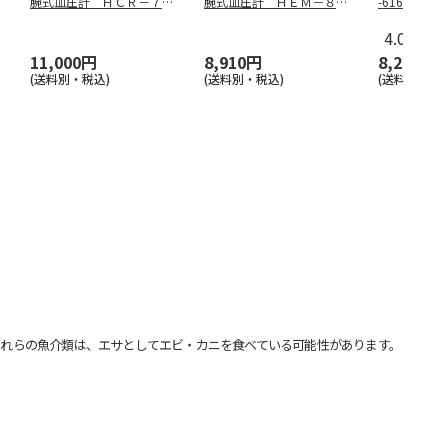
腕式血圧計 ＨＣＲ－７０
腕式血圧計 ＨＥＭ－８７
-6161
０６
１２
4.0
（1）
11,000円
8,910円
8,250円
(送料別・税込)
(送料別・税込)
(送料別・税込
れらの魚介類は、エサとしてエビ・カニを食べている可能性があります。