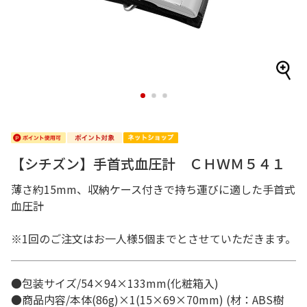
1
2
3
【シチズン】手首式血圧計 ＣＨＷＭ５４１
薄さ約15mm、収納ケース付きで持ち運びに適した手首式
血圧計
※1回のご注文はお一人様5個までとさせていただきます。
●包装サイズ/54×94×133mm(化粧箱入)
●商品内容/本体(86g)×1(15×69×70mm) (材：ABS樹