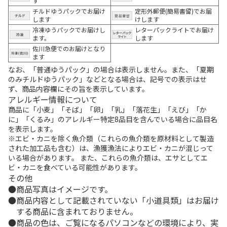
す
チルドゆうパックでお届け
定形外郵便(簡易書留)でお届
します
けします
冷凍ゆうパックでお届けし
レターパックライトでお届け
ます。
します
佐川急便でのお届けとなり
ます
なお、「普通ゆうパック」の場合は表示しません。また、「夏期
のみチルドゆうパック」などとなる場合は、記号での表示はせ
ず、商品内容欄にその旨を表示しています。
アレルギー情報について
商品に「小麦」「そば」「卵」「乳」「落花生」「えび」「か
に」「くるみ」のアレルギー特定8品目を含んでいる場合に品目名
を表示します。
※エビ・カニを除く魚介類（これらの魚介類を原材料として製造
された加工品も含む）は、漁獲漁法によりエビ・カニが混じって
いる場合があります。 また、これらの魚介類は、エサとしてエ
ビ・カニを食べている可能性があります。
その他
商品写真はイメージです。
商品内容として記載されていない「小道具類」はお届け
する商品に含まれておりません。
商品の色は、ご覧になるパソコンなどの環境により、実