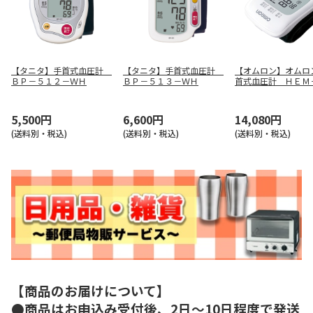
【タニタ】手首式血圧計
【タニタ】手首式血圧計
【オムロン】オムロ
ＢＰ－５１２－ＷＨ
ＢＰ－５１３－ＷＨ
首式血圧計 ＨＥＭ
３１Ｔ２－ＪＥ
5,500円
6,600円
14,080円
(送料別・税込)
(送料別・税込)
(送料別・税込)
【商品のお届けについて】
●商品はお申込み受付後、2日～10日程度で発送