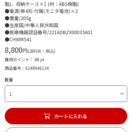
脂)、収納ケース×1 (材：ABS樹脂)
●電源/単4形 付属(モニタ電池)×2
●重量/205g
●生産国/中華人民共和国
●医療機器認証番号/221ADBZX00035A01
●CHWM541
8,800
円
(送料別・税込)
獲得ポイント： 88 pt
商品番号
6148946124
数量
1
カートに入れる