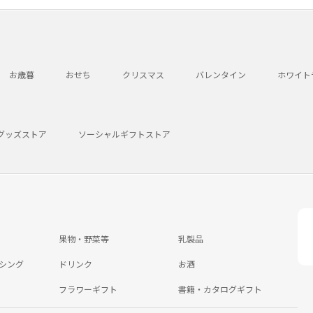
お歳暮
おせち
クリスマス
バレンタイン
ホワイト
グッズストア
ソーシャルギフトストア
果物・野菜等
乳製品
シング
ドリンク
お酒
フラワーギフト
書籍・カタログギフト