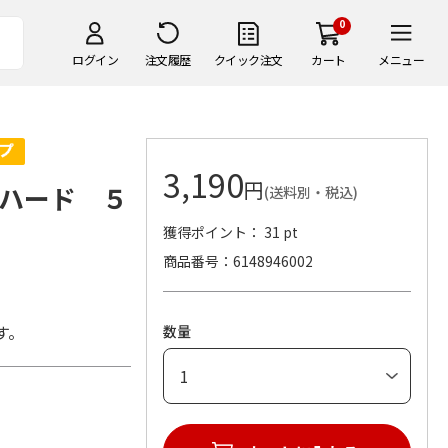
0
ログイン
注文履歴
クイック注文
カート
メニュー
3,190
円
ハード ５
(送料別・税込)
獲得ポイント： 31 pt
商品番号
6148946002
す。
数量