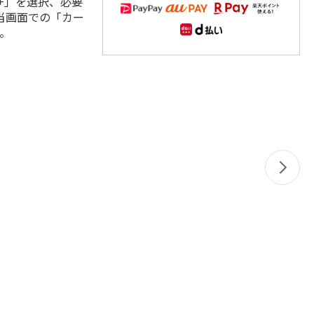
+」を選択、必要
当画面での「カー
。