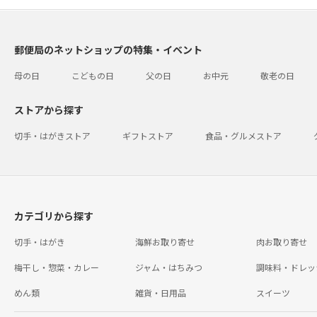
郵便局のネットショップの特集・イベント
母の日
こどもの日
父の日
お中元
敬老の日
ストアから探す
切手・はがきストア
ギフトストア
食品・グルメストア
カテゴリから探す
切手・はがき
海鮮お取り寄せ
肉お取り寄せ
梅干し・惣菜・カレー
ジャム・はちみつ
調味料・ドレッ
めん類
雑貨・日用品
スイーツ