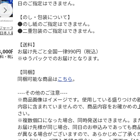
日のご指定はできません。
【のし・包装について】
●のし紙のご指定はできません。
ジャース 大谷翔
MLB ドジャース 大
ドジャース 大谷翔
MLB ドジャー
●二重包装のご指定はできません。
 日本人最多53試
谷翔平 2026 NL 3・
平 日本人最多53試
谷翔平・山本
連続出塁記念 ダ
4月投手
…
合連続出塁記念 コ
佐々木朗希 
…
イ
…
【送料】
お届け先ごと全国一律990円（税込）
3,000円
33,000円
9,900円
8,500円
送料・税込)
(送料・税込)
(送料・税込)
(送料・税込)
※ゆうパックでのお届けとなります。
【同梱】
同梱可能な商品は
こちら
。
----その他のご注意----
※商品画像はイメージです。使用している盛りつけの
内容に含まれていませんので、商品内容をお確かめの
さい。
※複数個口になった場合、同時発送はできません。ま
お届け先様が同じ場合、同日のお申込みであっても商
が異なる場合がございますので、あらかじめご了承く