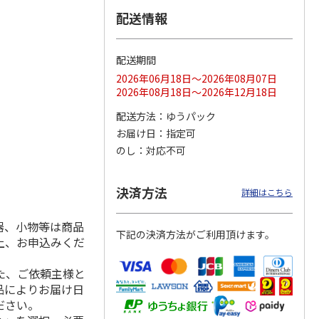
配送情報
配送期間
ス 大
MLB ドジャース 大
ドジャース 大谷翔
MLB ドジャース 大
由伸・
谷翔平 2026 NL 3・
平 日本人最多53試
谷翔平 2026 NL 3・
2026年06月18日～2026年08月07日
日本人
…
4月投手
…
合連続出塁記念 シ
4月投手
…
2026年08月18日～2026年12月18日
ル
…
17,000円
17,000円
8,500円
配送方法
ゆうパック
(送料・税込)
(送料・税込)
(送料・税込)
お届け日
指定可
のし
対応不可
決済方法
詳細はこちら
器、小物等は商品
下記の決済方法がご利用頂けます。
上、お申込みくだ
た、ご依頼主様と
品によりお届け日
ださい。