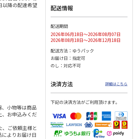
日以降の配達希望
配送情報
配送期間
ス 大
MLB ドジャース 大
ドジャース 大谷翔
MLB ドジャース 大
由伸・
谷翔平 2026 NL 3・
平 日本人最多53試
谷翔平 2026 NL 3・
2026年06月18日～2026年08月07日
日本人
…
4月投手
…
合連続出塁記念 シ
4月投手
…
2026年08月18日～2026年12月18日
ル
…
17,000円
17,000円
8,500円
配送方法
ゆうパック
(送料・税込)
(送料・税込)
(送料・税込)
お届け日
指定可
のし
対応不可
決済方法
詳細はこちら
下記の決済方法がご利用頂けます。
器、小物等は商品
上、お申込みくだ
た、ご依頼主様と
品によりお届け日