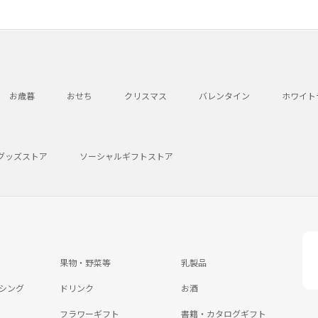
お歳暮
おせち
クリスマス
バレンタイン
ホワイト
グッズストア
ソーシャルギフトストア
果物・野菜等
乳製品
シング
ドリンク
お酒
フラワーギフト
書籍・カタログギフト