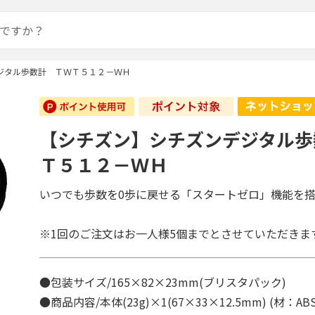
ジタル歩数計 ＴＷＴ５１２－ＷＨ
【シチズン】シチズンデジタル歩
Ｔ５１２－ＷＨ
いつでも歩数を0歩に戻せる「スタートゼロ」機能を
※1回のご注文はお一人様5個までとさせていただきま
●包装サイズ/165×82×23mm(ブリスタパック)
●商品内容/本体(23g)×1(67×33×12.5mm) (材：A