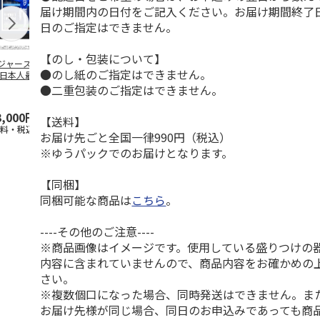
届け期間内の日付をご記入ください。お届け期間終了
日のご指定はできません。
【のし・包装について】
ジャース 大谷翔
MLB ドジャース 大
ドジャース 大谷翔
MLB ドジャー
●のし紙のご指定はできません。
 日本人最多53試
谷翔平 2026 NL 3・
平 日本人最多53試
谷翔平・山本
連続出塁記念 ダ
4月投手
…
合連続出塁記念 コ
佐々木朗希 
●二重包装のご指定はできません。
…
イ
…
3,000円
33,000円
9,900円
8,500円
【送料】
送料・税込)
(送料・税込)
(送料・税込)
(送料・税込)
お届け先ごと全国一律990円（税込）
※ゆうパックでのお届けとなります。
【同梱】
同梱可能な商品は
こちら
。
----その他のご注意----
※商品画像はイメージです。使用している盛りつけの
内容に含まれていませんので、商品内容をお確かめの
さい。
※複数個口になった場合、同時発送はできません。ま
お届け先様が同じ場合、同日のお申込みであっても商