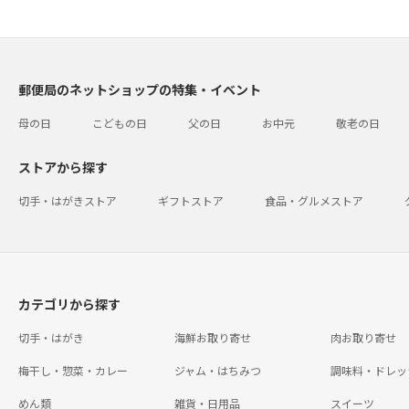
郵便局のネットショップの特集・イベント
母の日
こどもの日
父の日
お中元
敬老の日
ストアから探す
切手・はがきストア
ギフトストア
食品・グルメストア
カテゴリから探す
切手・はがき
海鮮お取り寄せ
肉お取り寄せ
梅干し・惣菜・カレー
ジャム・はちみつ
調味料・ドレッ
めん類
雑貨・日用品
スイーツ