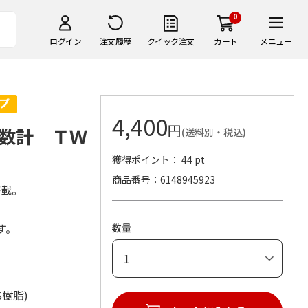
0
ログイン
注文履歴
クイック注文
カート
メニュー
4,400
円
数計 ＴＷ
(送料別・税込)
獲得ポイント： 44 pt
商品番号
6148945923
搭載。
す。
数量
BS樹脂)