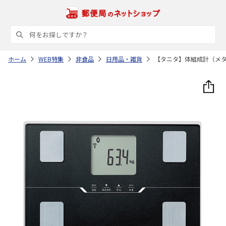
ホーム
WEB特集
非食品
日用品・雑貨
【タニタ】体組成計（メ