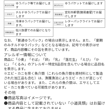
ゆうパック等でお届けしま
ゆうパケットでお届けします
す
チルドゆうパックでお届け
定形外郵便(簡易書留)でお届
します
けします
冷凍ゆうパックでお届けし
レターパックライトでお届け
ます。
します
佐川急便でのお届けとなり
ます
なお、「普通ゆうパック」の場合は表示しません。また、「夏期
のみチルドゆうパック」などとなる場合は、記号での表示はせ
ず、商品内容欄にその旨を表示しています。
アレルギー情報について
商品に「小麦」「そば」「卵」「乳」「落花生」「えび」「か
に」「くるみ」のアレルギー特定8品目を含んでいる場合に品目名
を表示します。
※エビ・カニを除く魚介類（これらの魚介類を原材料として製造
された加工品も含む）は、漁獲漁法によりエビ・カニが混じって
いる場合があります。 また、これらの魚介類は、エサとしてエ
ビ・カニを食べている可能性があります。
その他
商品写真はイメージです。
商品内容として記載されていない「小道具類」はお届け
する商品に含まれておりません。