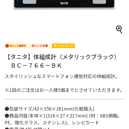
【タニタ】体組成計（メタリックブラック）
ＢＣ－７６６－ＢＫ
スタイリッシュなスマートフォン通信対応の体組成計。
※1回のご注文はお一人様5個までとさせていただきます。
●包装サイズ/43×356×261mm(化粧箱入)
●商品内容/本体×1(316×27×217mm) (材：ABS樹脂、
PE、強化ガラス、ステンレス)、レシピカード