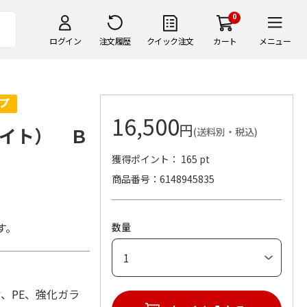
0
ログイン
注文履歴
クイック注文
カート
メニュー
16,500
円
イト） Ｂ
(送料別・税込)
獲得ポイント： 165 pt
商品番号
6148945835
。
す。
数量
樹脂、PE、強化ガラ