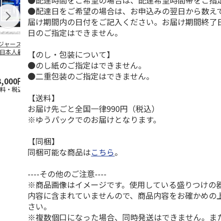
●配達時間をご希望の場合は、配達希望時間帯をご指
●配達日をご希望の場合は、お申込みの翌日から数えて
届け期間内の日付をご記入ください。お届け期間終了
日のご指定はできません。
ジャース 大谷翔
MLB ドジャース 大
ドジャース 大谷翔
MLB ドジャー
 日本人最多53試
谷翔平 2026 NL 3・
平 日本人最多53試
谷翔平・山本
【のし・包装について】
連続出塁記念 ダ
4月投手
…
合連続出塁記念 コ
佐々木朗希 
●のし紙のご指定はできません。
…
イ
…
●二重包装のご指定はできません。
3,000円
33,000円
9,900円
8,500円
送料・税込)
(送料・税込)
(送料・税込)
(送料・税込)
【送料】
お届け先ごと全国一律990円（税込）
※ゆうパックでのお届けとなります。
【同梱】
同梱可能な商品は
こちら
。
----その他のご注意----
※商品画像はイメージです。使用している盛りつけの
内容に含まれていませんので、商品内容をお確かめの
さい。
※複数個口になった場合、同時発送はできません。ま