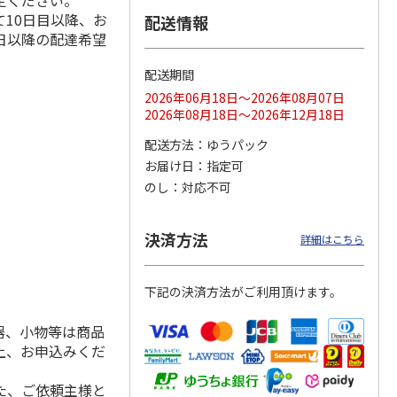
定ください。
10日目以降、お
配送情報
日以降の配達希望
配送期間
ス 大
MLB ドジャース 大
ドジャース 大谷翔
MLB ドジャース 大
由伸・
谷翔平 2026 NL 3・
平 日本人最多53試
谷翔平 2026 NL 3・
2026年06月18日～2026年08月07日
日本人
…
4月投手
…
合連続出塁記念 シ
4月投手
…
2026年08月18日～2026年12月18日
ル
…
17,000円
17,000円
8,500円
配送方法
ゆうパック
(送料・税込)
(送料・税込)
(送料・税込)
お届け日
指定可
のし
対応不可
決済方法
詳細はこちら
下記の決済方法がご利用頂けます。
器、小物等は商品
上、お申込みくだ
た、ご依頼主様と