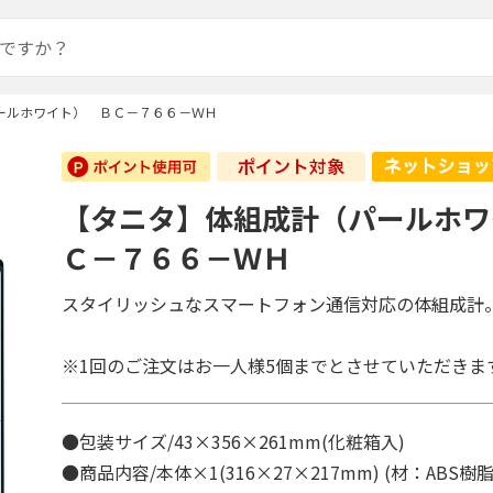
ールホワイト） ＢＣ－７６６－ＷＨ
【タニタ】体組成計（パールホワ
Ｃ－７６６－ＷＨ
スタイリッシュなスマートフォン通信対応の体組成計
※1回のご注文はお一人様5個までとさせていただきま
●包装サイズ/43×356×261mm(化粧箱入)
●商品内容/本体×1(316×27×217mm) (材：ABS