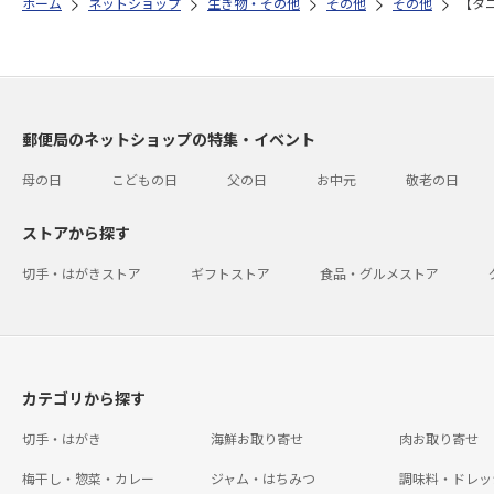
ホーム
ネットショップ
生き物・その他
その他
その他
【タ
郵便局のネットショップの特集・イベント
母の日
こどもの日
父の日
お中元
敬老の日
ストアから探す
切手・はがきストア
ギフトストア
食品・グルメストア
カテゴリから探す
切手・はがき
海鮮お取り寄せ
肉お取り寄せ
梅干し・惣菜・カレー
ジャム・はちみつ
調味料・ドレッ