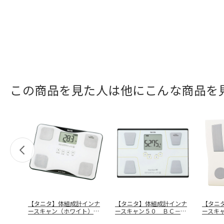
この商品を見た人は他にこんな商品を
【タニタ】体組成計インナ
【タニタ】体組成計インナ
【タニ
ースキャン（ホワイト）
ースキャン５０ ＢＣ－３
ースキ
ＢＣ－７１
…
２０－ＷＨ
－ＰＲ