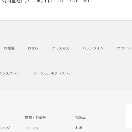
ニタ】体組成計（パールホワイト） ＢＣ－７６６－ＷＨ
お歳暮
おせち
クリスマス
バレンタイン
ホワイト
グッズストア
ソーシャルギフトストア
果物・野菜等
乳製品
シング
ドリンク
お酒