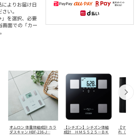
品によりお届け日
ださい。
+」を選択、必要
当画面での「カー
。
オムロン 体重体組成計 カラ
【シチズン】シチズン体組
【マレリー
ダスキャン HBF-236-J
…
成計 ＨＭＳ５２５－ＢＫ
れ（ブラッ
２４０