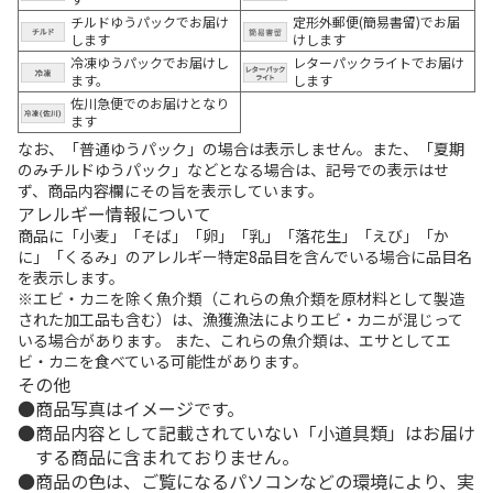
チルドゆうパックでお届け
定形外郵便(簡易書留)でお届
します
けします
冷凍ゆうパックでお届けし
レターパックライトでお届け
ます。
します
佐川急便でのお届けとなり
ます
なお、「普通ゆうパック」の場合は表示しません。また、「夏期
のみチルドゆうパック」などとなる場合は、記号での表示はせ
ず、商品内容欄にその旨を表示しています。
アレルギー情報について
商品に「小麦」「そば」「卵」「乳」「落花生」「えび」「か
に」「くるみ」のアレルギー特定8品目を含んでいる場合に品目名
を表示します。
※エビ・カニを除く魚介類（これらの魚介類を原材料として製造
された加工品も含む）は、漁獲漁法によりエビ・カニが混じって
いる場合があります。 また、これらの魚介類は、エサとしてエ
ビ・カニを食べている可能性があります。
その他
商品写真はイメージです。
商品内容として記載されていない「小道具類」はお届け
する商品に含まれておりません。
商品の色は、ご覧になるパソコンなどの環境により、実