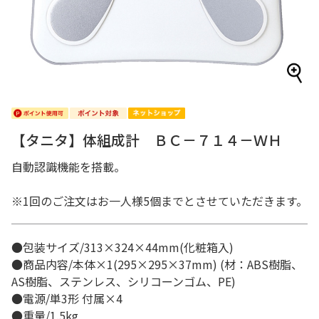
【タニタ】体組成計 ＢＣ－７１４－ＷＨ
自動認識機能を搭載。
※1回のご注文はお一人様5個までとさせていただきます。
●包装サイズ/313×324×44mm(化粧箱入)
●商品内容/本体×1(295×295×37mm) (材：ABS樹脂、
AS樹脂、ステンレス、シリコーンゴム、PE)
●電源/単3形 付属×4
●重量/1.5kg