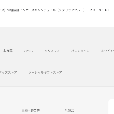
ニタ】体組成計インナースキャンデュアル（メタリックブルー） ＲＤ－９１６Ｌ－
お歳暮
おせち
クリスマス
バレンタイン
ホワイト
グッズストア
ソーシャルギフトストア
果物・野菜等
乳製品