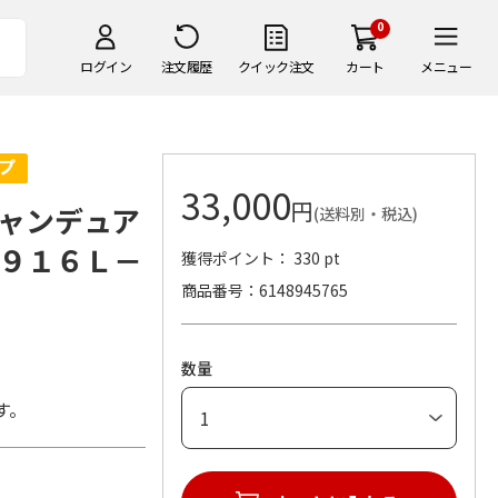
0
ログイン
注文履歴
クイック注文
カート
メニュー
33,000
円
ャンデュア
(送料別・税込)
９１６Ｌ－
獲得ポイント： 330 pt
商品番号
6148945765
数量
す。