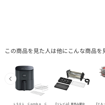
この商品を見た人は他にこんな商品を
Ｌ５０１ Ｃｏｍｂｏ Ｃ
【ソレイユ】家呑み屋台
【ＹＡ