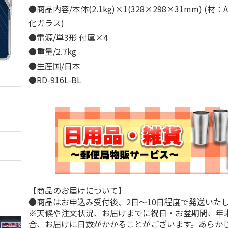
●商品内容/本体(2.1kg)×1(328×298×31mm) (材
化ガラス)
●電源/単3形 付属×4
●重量/2.7kg
●生産国/日本
●RD-916L-BL
【商品のお届けについて】
●商品はお申込み受付後、2日～10日程度で発送いた
※天候や注文状況、お届けまでに祝日・お盆期間、年
合、お届けに日数がかかることがございます。あらか