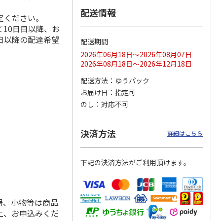
配送情報
定ください。
10日目以降、お
日以降の配達希望
配送期間
ス 大
MLB ドジャース 大
ドジャース 大谷翔
MLB ドジャース 大
由伸・
谷翔平 2026 NL 3・
平 日本人最多53試
谷翔平 2026 NL 3・
2026年06月18日～2026年08月07日
日本人
…
4月投手
…
合連続出塁記念 シ
4月投手
…
2026年08月18日～2026年12月18日
ル
…
17,000円
17,000円
8,500円
配送方法
ゆうパック
(送料・税込)
(送料・税込)
(送料・税込)
お届け日
指定可
のし
対応不可
決済方法
詳細はこちら
下記の決済方法がご利用頂けます。
器、小物等は商品
上、お申込みくだ