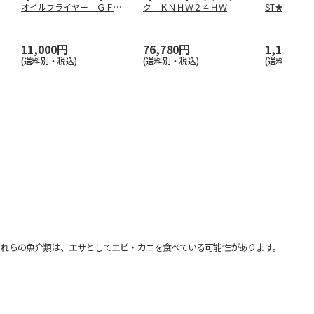
オイルフライヤー ＧＦ－
ク ＫＮＨＷ２４ＨＷ
ST★R TOY
ＫＴ００
…
11,000円
76,780円
1,100円
(送料別・税込)
(送料別・税込)
(送料別・税込
れらの魚介類は、エサとしてエビ・カニを食べている可能性があります。