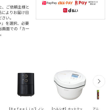
た、ご依頼主様と
品によりお届け日
ださい。
+」を選択、必要
当画面での「カー
。
【Ｒｅｆｅｅｌｉｎ’】ノン
【ヘルシオ】ホットクッ
アニメ「ドロ