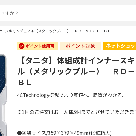
ナースキャンデュアル（メタリックブルー） ＲＤ－９１６Ｌ－ＢＬ
【タニタ】体組成計インナースキ
ル（メタリックブルー） ＲＤ－
ＢＬ
4CTechnology搭載でより真値へ。筋質がわかる。
※1回のご注文はお一人様5個までとさせていただきま
●包装サイズ/359×379×49mm(化粧箱入)