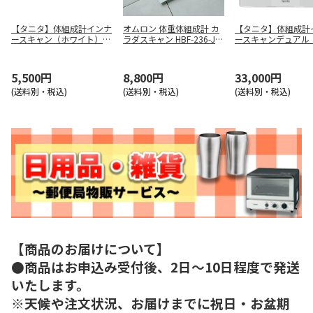
【タニタ】体組成計インナ
オムロン 体重体組成計 カ
【タニタ】体組成計
ースキャン（ホワイト）
ラダスキャン HBF-236-JW
ースキャンデュアル
ＢＣ－７１８－ＷＨ
（ホワイト）
ルホワイト） ＲＤ
６Ｌ－ＷＨ
5,500円
8,800円
33,000円
(送料別・税込)
(送料別・税込)
(送料別・税込)
【商品のお届けについて】
●商品はお申込み受付後、2日～10日程度で発送
いたします。
※天候や注文状況、お届けまでに祝日・お盆期