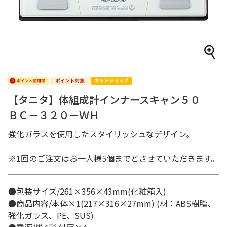
【タニタ】体組成計インナースキャン５０
ＢＣ－３２０－ＷＨ
強化ガラスを使用したスタイリッシュなデザイン。
※1回のご注文はお一人様5個までとさせていただきます。
●包装サイズ/261×356×43mm(化粧箱入)
●商品内容/本体×1(217×316×27mm) (材：ABS樹脂、
強化ガラス、PE、SUS)