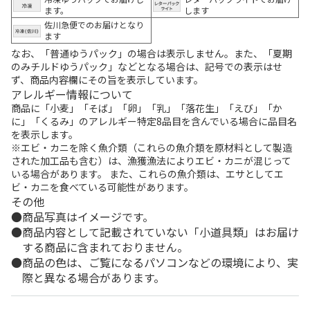
ます。
します
佐川急便でのお届けとなり
ます
なお、「普通ゆうパック」の場合は表示しません。また、「夏期
のみチルドゆうパック」などとなる場合は、記号での表示はせ
ず、商品内容欄にその旨を表示しています。
アレルギー情報について
商品に「小麦」「そば」「卵」「乳」「落花生」「えび」「か
に」「くるみ」のアレルギー特定8品目を含んでいる場合に品目名
を表示します。
※エビ・カニを除く魚介類（これらの魚介類を原材料として製造
された加工品も含む）は、漁獲漁法によりエビ・カニが混じって
いる場合があります。 また、これらの魚介類は、エサとしてエ
ビ・カニを食べている可能性があります。
その他
商品写真はイメージです。
商品内容として記載されていない「小道具類」はお届け
する商品に含まれておりません。
商品の色は、ご覧になるパソコンなどの環境により、実
際と異なる場合があります。