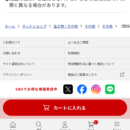
際と異なる場合があります。
ホーム
ネットショップ
生き物・その他
その他
その他
【関孫
ご利用ガイド
よくあるご質問
お問い合わせ
利用規約
サイト運営会社について
特定商取引法に基づく表記について
プライバシーポリシー
商品のご提案はこちら
SNSでお得な情報発信中
カートに入れる
Copyright (C) JAPAN POST Co.,Ltd. All Rights Reserved.
0