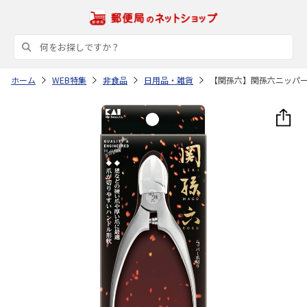
ホーム
WEB特集
非食品
日用品・雑貨
【関孫六】関孫六ニッパ