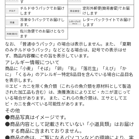
す
チルドゆうパックでお届け
定形外郵便(簡易書留)でお届
します
けします
冷凍ゆうパックでお届けし
レターパックライトでお届け
ます。
します
佐川急便でのお届けとなり
ます
なお、「普通ゆうパック」の場合は表示しません。また、「夏期
のみチルドゆうパック」などとなる場合は、記号での表示はせ
ず、商品内容欄にその旨を表示しています。
アレルギー情報について
商品に「小麦」「そば」「卵」「乳」「落花生」「えび」「か
に」「くるみ」のアレルギー特定8品目を含んでいる場合に品目名
を表示します。
※エビ・カニを除く魚介類（これらの魚介類を原材料として製造
された加工品も含む）は、漁獲漁法によりエビ・カニが混じって
いる場合があります。 また、これらの魚介類は、エサとしてエ
ビ・カニを食べている可能性があります。
その他
商品写真はイメージです。
商品内容として記載されていない「小道具類」はお届け
する商品に含まれておりません。
商品の色は、ご覧になるパソコンなどの環境により、実