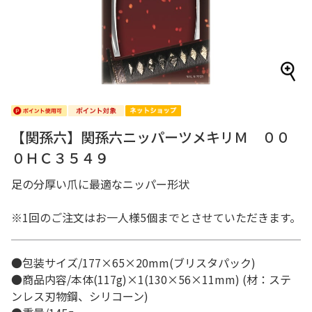
【関孫六】関孫六ニッパーツメキリＭ ００
０ＨＣ３５４９
足の分厚い爪に最適なニッパー形状
※1回のご注文はお一人様5個までとさせていただきます。
●包装サイズ/177×65×20mm(ブリスタパック)
●商品内容/本体(117g)×1(130×56×11mm) (材：ステ
ンレス刃物鋼、シリコーン)