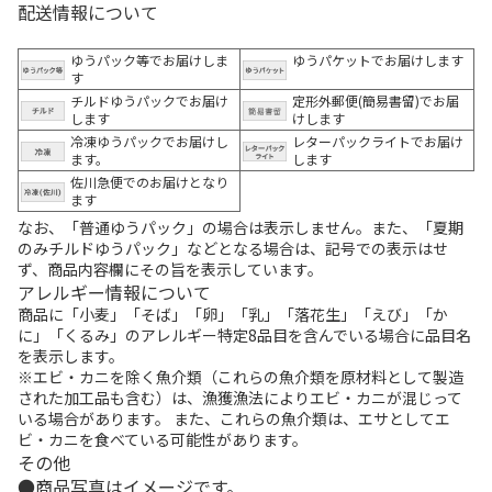
配送情報について
ゆうパック等でお届けしま
ゆうパケットでお届けします
す
チルドゆうパックでお届け
定形外郵便(簡易書留)でお届
します
けします
冷凍ゆうパックでお届けし
レターパックライトでお届け
ます。
します
佐川急便でのお届けとなり
ます
なお、「普通ゆうパック」の場合は表示しません。また、「夏期
のみチルドゆうパック」などとなる場合は、記号での表示はせ
ず、商品内容欄にその旨を表示しています。
アレルギー情報について
商品に「小麦」「そば」「卵」「乳」「落花生」「えび」「か
に」「くるみ」のアレルギー特定8品目を含んでいる場合に品目名
を表示します。
※エビ・カニを除く魚介類（これらの魚介類を原材料として製造
された加工品も含む）は、漁獲漁法によりエビ・カニが混じって
いる場合があります。 また、これらの魚介類は、エサとしてエ
ビ・カニを食べている可能性があります。
その他
商品写真はイメージです。