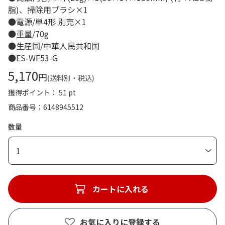
脂)、掃除用ブラシ×1
●電源/単4形 別売×1
●重量/70g
●生産国/中華人民共和国
●ES-WF53-G
5,170
円
(送料別・税込)
獲得ポイント： 51 pt
商品番号
6148945512
数量
1
カートに入れる
お気に入りに登録する