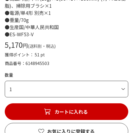
脂)、掃除用ブラシ×1
●電源/単4形 別売×1
●重量/70g
●生産国/中華人民共和国
●ES-WF53-V
5,170
円
(送料別・税込)
獲得ポイント： 51 pt
商品番号
6148945503
数量
1
カートに入れる
お気に入りに登録する