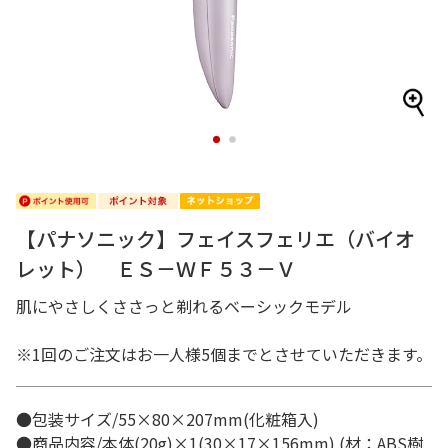
1
2
【パナソニック】フェイスフェリエ（バイオ
レット） ＥＳ－ＷＦ５３－Ｖ
肌にやさしくささっと剃れるベーシックモデル
※1回のご注文はお一人様5個までとさせていただきます。
●包装サイズ/55×80×207mm(化粧箱入)
●商品内容/本体(20g)×1(30×17×156mm) (材：ABS樹