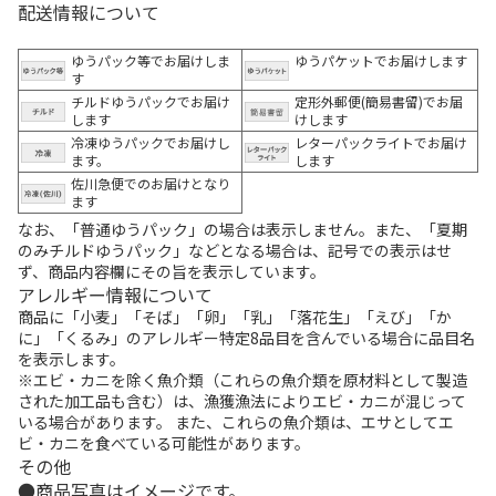
配送情報について
ゆうパック等でお届けしま
ゆうパケットでお届けします
す
チルドゆうパックでお届け
定形外郵便(簡易書留)でお届
します
けします
冷凍ゆうパックでお届けし
レターパックライトでお届け
ます。
します
佐川急便でのお届けとなり
ます
なお、「普通ゆうパック」の場合は表示しません。また、「夏期
のみチルドゆうパック」などとなる場合は、記号での表示はせ
ず、商品内容欄にその旨を表示しています。
アレルギー情報について
商品に「小麦」「そば」「卵」「乳」「落花生」「えび」「か
に」「くるみ」のアレルギー特定8品目を含んでいる場合に品目名
を表示します。
※エビ・カニを除く魚介類（これらの魚介類を原材料として製造
された加工品も含む）は、漁獲漁法によりエビ・カニが混じって
いる場合があります。 また、これらの魚介類は、エサとしてエ
ビ・カニを食べている可能性があります。
その他
商品写真はイメージです。