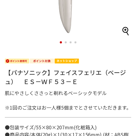
1
2
3
4
【パナソニック】フェイスフェリエ（ベージ
ュ） ＥＳ－ＷＦ５３－Ｅ
肌にやさしくささっと剃れるベーシックモデル
※1回のご注文はお一人様5個までとさせていただきます。
●包装サイズ/55×80×207mm(化粧箱入)
●商品内容/本体(20g)×1(30×17×156mm) (材：ABS樹