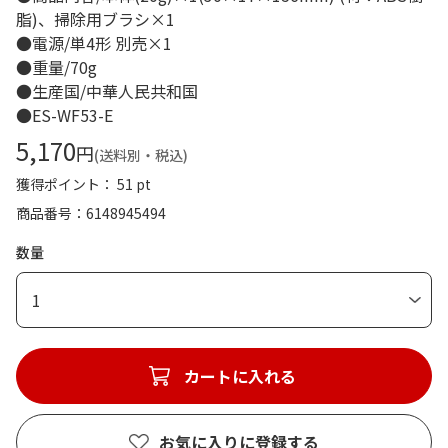
脂)、掃除用ブラシ×1
●電源/単4形 別売×1
●重量/70g
●生産国/中華人民共和国
●ES-WF53-E
5,170
円
(送料別・税込)
獲得ポイント： 51 pt
商品番号
6148945494
数量
1
カートに入れる
お気に入りに登録する