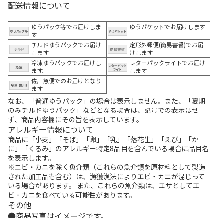
配送情報について
ゆうパック等でお届けしま
ゆうパケットでお届けします
す
チルドゆうパックでお届け
定形外郵便(簡易書留)でお届
します
けします
冷凍ゆうパックでお届けし
レターパックライトでお届け
ます。
します
佐川急便でのお届けとなり
ます
なお、「普通ゆうパック」の場合は表示しません。また、「夏期
のみチルドゆうパック」などとなる場合は、記号での表示はせ
ず、商品内容欄にその旨を表示しています。
アレルギー情報について
商品に「小麦」「そば」「卵」「乳」「落花生」「えび」「か
に」「くるみ」のアレルギー特定8品目を含んでいる場合に品目名
を表示します。
※エビ・カニを除く魚介類（これらの魚介類を原材料として製造
された加工品も含む）は、漁獲漁法によりエビ・カニが混じって
いる場合があります。 また、これらの魚介類は、エサとしてエ
ビ・カニを食べている可能性があります。
その他
商品写真はイメージです。