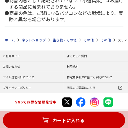
商品内容として記載されていない「小道具類」はお届け
する商品に含まれておりません。
商品の色は、ご覧になるパソコンなどの環境により、実
際と異なる場合があります。
ホーム
ネットショップ
生き物・その他
その他
その他
スティ
ご利用ガイド
よくあるご質問
お問い合わせ
利用規約
サイト運営会社について
特定商取引法に基づく表記について
プライバシーポリシー
商品のご提案はこちら
SNSでお得な情報発信中
カートに入れる
Copyright (C) JAPAN POST Co.,Ltd. All Rights Reserved.