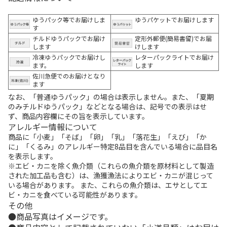
ゆうパック等でお届けしま
ゆうパケットでお届けします
す
チルドゆうパックでお届け
定形外郵便(簡易書留)でお届
します
けします
冷凍ゆうパックでお届けし
レターパックライトでお届け
ます。
します
佐川急便でのお届けとなり
ます
なお、「普通ゆうパック」の場合は表示しません。また、「夏期
のみチルドゆうパック」などとなる場合は、記号での表示はせ
ず、商品内容欄にその旨を表示しています。
アレルギー情報について
商品に「小麦」「そば」「卵」「乳」「落花生」「えび」「か
に」「くるみ」のアレルギー特定8品目を含んでいる場合に品目名
を表示します。
※エビ・カニを除く魚介類（これらの魚介類を原材料として製造
された加工品も含む）は、漁獲漁法によりエビ・カニが混じって
いる場合があります。 また、これらの魚介類は、エサとしてエ
ビ・カニを食べている可能性があります。
その他
商品写真はイメージです。