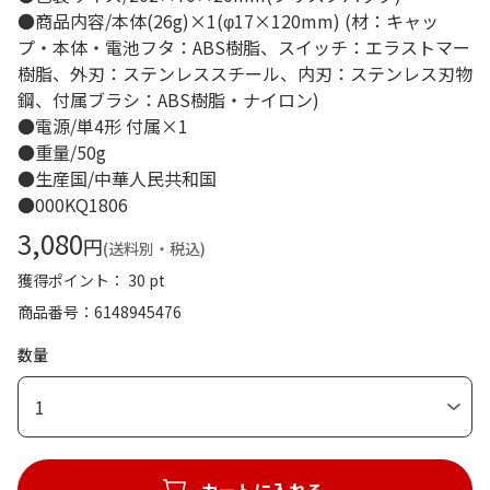
●商品内容/本体(26g)×1(φ17×120mm) (材：キャッ
プ・本体・電池フタ：ABS樹脂、スイッチ：エラストマー
樹脂、外刃：ステンレススチール、内刃：ステンレス刃物
鋼、付属ブラシ：ABS樹脂・ナイロン)
●電源/単4形 付属×1
●重量/50g
●生産国/中華人民共和国
●000KQ1806
3,080
円
(送料別・税込)
獲得ポイント： 30 pt
商品番号
6148945476
数量
1