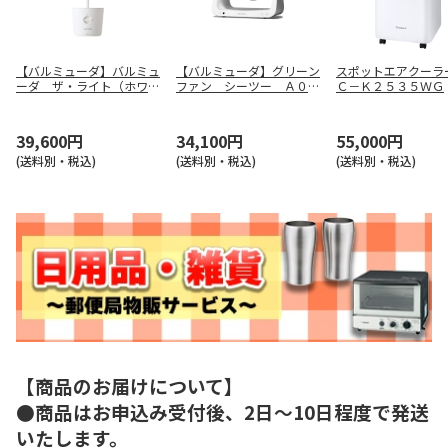
【バルミューダ】バルミュ
【バルミューダ】グリーン
スポットエアクーラ
ーダ ザ・ライト（ホワイ
ファン シーツー Ａ０２
Ｃ－Ｋ２５３５ＷＧ
ト） Ｌ０３Ａ－ＷＨ
Ａ－ＷＫ
39,600円
34,100円
55,000円
(送料別・税込)
(送料別・税込)
(送料別・税込)
【商品のお届けについて】
●商品はお申込み受付後、2日～10日程度で発送
いたします。