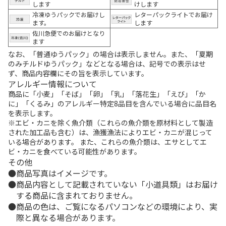
します
けします
冷凍ゆうパックでお届けし
レターパックライトでお届け
ます。
します
佐川急便でのお届けとなり
ます
なお、「普通ゆうパック」の場合は表示しません。また、「夏期
のみチルドゆうパック」などとなる場合は、記号での表示はせ
ず、商品内容欄にその旨を表示しています。
アレルギー情報について
商品に「小麦」「そば」「卵」「乳」「落花生」「えび」「か
に」「くるみ」のアレルギー特定8品目を含んでいる場合に品目名
を表示します。
※エビ・カニを除く魚介類（これらの魚介類を原材料として製造
された加工品も含む）は、漁獲漁法によりエビ・カニが混じって
いる場合があります。 また、これらの魚介類は、エサとしてエ
ビ・カニを食べている可能性があります。
その他
商品写真はイメージです。
商品内容として記載されていない「小道具類」はお届け
する商品に含まれておりません。
商品の色は、ご覧になるパソコンなどの環境により、実
際と異なる場合があります。