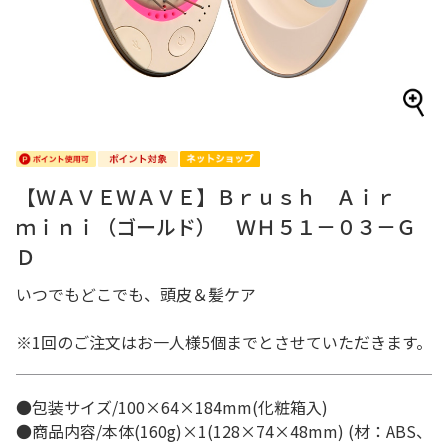
【ＷＡＶＥＷＡＶＥ】Ｂｒｕｓｈ Ａｉｒ
ｍｉｎｉ（ゴールド） ＷＨ５１－０３－Ｇ
Ｄ
いつでもどこでも、頭皮＆髪ケア
※1回のご注文はお一人様5個までとさせていただきます。
●包装サイズ/100×64×184mm(化粧箱入)
●商品内容/本体(160g)×1(128×74×48mm) (材：ABS、