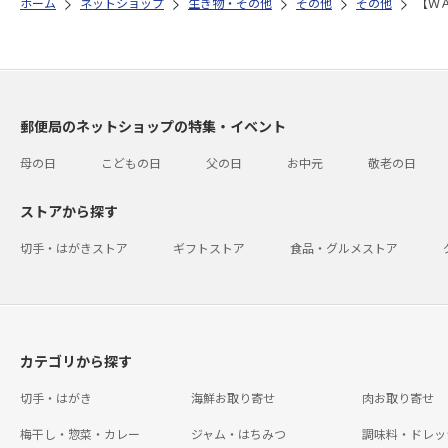
ホーム
ネットショップ
生き物・その他
その他
その他
【Ｗ
郵便局のネットショップの特集・イベント
母の日
こどもの日
父の日
お中元
敬老の日
ストアから探す
切手・はがきストア
ギフトストア
食品・グルメストア
カテゴリから探す
切手・はがき
海鮮お取り寄せ
肉お取り寄せ
梅干し・惣菜・カレー
ジャム・はちみつ
調味料・ドレッ