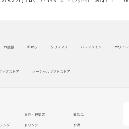
ＡＶＥＷＡＶＥ】ＥＭＳ Ｂｒｕｓｈ Ａｉｒ（ブラック） ＷＨ４１－０１－ＢＫ
お歳暮
おせち
クリスマス
バレンタイン
ホワイト
グッズストア
ソーシャルギフトストア
果物・野菜等
乳製品
シング
ドリンク
お酒