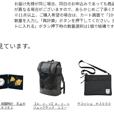
お届け先様が同じ場合、同日のお申込みであっても商
が異なる場合がございますので、あらかじめご了承く
※11点以上、ご購入希望の場合は、カート画面で「10
数量を入力し「再計算」ボタンを押下してください。
トに入れる」ボタン押下時の数量選択は1個で結構です
見ています。
 祇園時計 天上の
【ａ．ｖ．ｖ】ａ．ｖ．ｖ
サコッシュ Ｈ３０５０
１６３６２
リュックサック １３－６
０８９－１
…