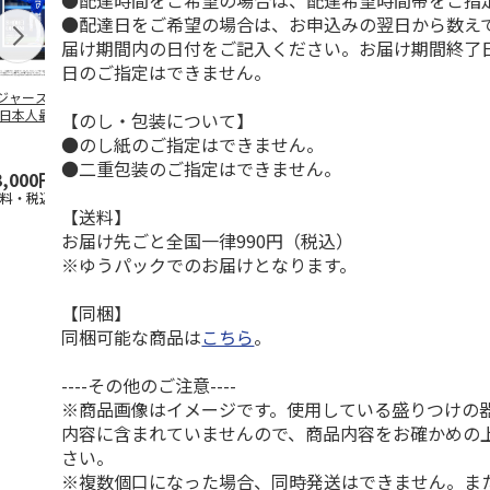
●配達時間をご希望の場合は、配達希望時間帯をご指
●配達日をご希望の場合は、お申込みの翌日から数えて
届け期間内の日付をご記入ください。お届け期間終了
日のご指定はできません。
ジャース 大谷翔
MLB ドジャース 大
ドジャース 大谷翔
MLB ドジャー
 日本人最多53試
谷翔平 2026 NL 3・
平 日本人最多53試
谷翔平・山本
【のし・包装について】
連続出塁記念 ダ
4月投手
…
合連続出塁記念 コ
佐々木朗希 
●のし紙のご指定はできません。
…
イ
…
●二重包装のご指定はできません。
3,000円
33,000円
9,900円
8,500円
送料・税込)
(送料・税込)
(送料・税込)
(送料・税込)
【送料】
お届け先ごと全国一律990円（税込）
※ゆうパックでのお届けとなります。
【同梱】
同梱可能な商品は
こちら
。
----その他のご注意----
※商品画像はイメージです。使用している盛りつけの
内容に含まれていませんので、商品内容をお確かめの
さい。
※複数個口になった場合、同時発送はできません。ま