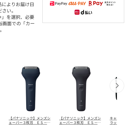
品によりお届け日
ださい。
+」を選択、必要
当画面での「カー
。
【パナソニック】メンズシ
【パナソニック】メンズシ
キャリング
ェーバー３枚刃 ＥＳ－Ｒ
ェーバー３枚刃 ＥＳ－Ｒ
ラック） 
Ｔ１Ａ－Ａ
Ｔ２Ｎ－Ｋ
４