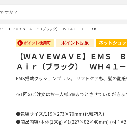
ＭＳ Ｂｒｕｓｈ Ａｉｒ（ブラック） ＷＨ４１－０１－ＢＫ
【ＷＡＶＥＷＡＶＥ】ＥＭＳ 
Ａｉｒ（ブラック） ＷＨ４１－
EMS搭載クッションブラシ。 リフトケアも、髪の艶感
※1回のご注文はお一人様5個までとさせていただきま
●包装サイズ/119×273×70mm(化粧箱入)
●商品内容/本体(138g)×1(227×82×48mm) (材