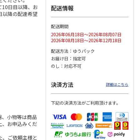
定ください。
10日目以降、お
配送情報
日以降の配達希望
配送期間
ス 大
MLB ドジャース 大
ドジャース 大谷翔
MLB ドジャース 大
由伸・
谷翔平 2026 NL 3・
平 日本人最多53試
谷翔平 2026 NL 3・
2026年06月18日～2026年08月07日
日本人
…
4月投手
…
合連続出塁記念 シ
4月投手
…
2026年08月18日～2026年12月18日
ル
…
17,000円
17,000円
8,500円
配送方法
ゆうパック
(送料・税込)
(送料・税込)
(送料・税込)
お届け日
指定可
のし
対応不可
決済方法
詳細はこちら
下記の決済方法がご利用頂けます。
器、小物等は商品
上、お申込みくだ
た、ご依頼主様と