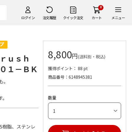
0
ログイン
注文履歴
クイック注文
カート
メニュー
8,800
円
Ｂｒｕｓｈ
(送料別・税込)
０１－ＢＫ
獲得ポイント： 88 pt
商品番号
6148945381
も。
す。
数量
：ABS樹脂、ステンレ