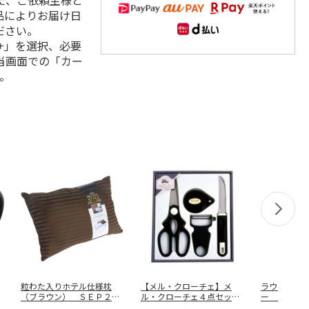
た、ご依頼主様と
品によりお届け日
ださい。
+」を選択、必要
当画面での「カー
。
粒わた入りホテル仕様枕
【メル・クローチェ】メ
ラウンドメ
（ブラウン） ＳＥＰ２５
ル・クローチェ４点セッ
ー ＨＢ０
０９０７１Ｂ
…
ト ＭＣ－Ａ