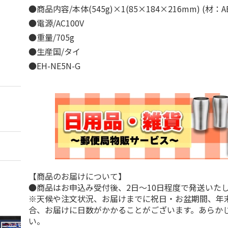
●商品内容/本体(545g)×1(85×184×216mm) (材：
●電源/AC100V
●重量/705g
●生産国/タイ
●EH-NE5N-G
【商品のお届けについて】
●商品はお申込み受付後、2日～10日程度で発送いた
※天候や注文状況、お届けまでに祝日・お盆期間、年
合、お届けに日数がかかることがございます。あらか
い。