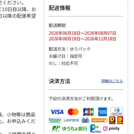
定ください。
配送情報
10日目以降、お
日以降の配達希望
配送期間
ス 大
MLB ドジャース 大
ドジャース 大谷翔
MLB ドジャース 大
由伸・
谷翔平 2026 NL 3・
平 日本人最多53試
谷翔平 2026 NL 3・
2026年06月18日～2026年08月07日
日本人
…
4月投手
…
合連続出塁記念 シ
4月投手
…
2026年08月18日～2026年12月18日
ル
…
17,000円
17,000円
8,500円
配送方法
ゆうパック
(送料・税込)
(送料・税込)
(送料・税込)
お届け日
指定可
のし
対応不可
決済方法
詳細はこちら
下記の決済方法がご利用頂けます。
器、小物等は商品
上、お申込みくだ