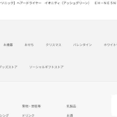
ナソニック】ヘアードライヤー イオニティ（アッシュグリーン） ＥＨ－ＮＥ５Ｎ
お歳暮
おせち
クリスマス
バレンタイン
ホワイト
グッズストア
ソーシャルギフトストア
果物・野菜等
乳製品
シング
ドリンク
お酒