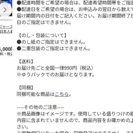
●配達時間をご希望の場合は、配達希望時間帯をご指
●配達日をご希望の場合は、お申込みの翌日から数えて
届け期間内の日付をご記入ください。お届け期間終了
日のご指定はできません。
ジャース 大谷翔
MLB ドジャース 大
ドジャース 大谷翔
MLB ドジャー
 日本人最多53試
谷翔平 2026 NL 3・
平 日本人最多53試
谷翔平・山本
【のし・包装について】
連続出塁記念 ダ
4月投手
…
合連続出塁記念 コ
佐々木朗希 
●のし紙のご指定はできません。
…
イ
…
●二重包装のご指定はできません。
3,000円
33,000円
9,900円
8,500円
送料・税込)
(送料・税込)
(送料・税込)
(送料・税込)
【送料】
お届け先ごと全国一律990円（税込）
※ゆうパックでのお届けとなります。
【同梱】
同梱可能な商品は
こちら
。
----その他のご注意----
※商品画像はイメージです。使用している盛りつけの
内容に含まれていませんので、商品内容をお確かめの
さい。