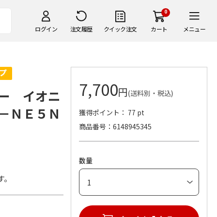
0
ログイン
注文履歴
クイック注文
カート
メニュー
7,700
円
ー イオニ
(送料別・税込)
－ＮＥ５Ｎ
獲得ポイント： 77 pt
商品番号
6148945345
数量
す。