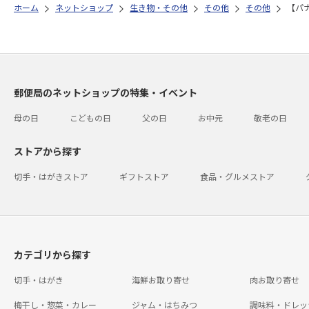
ホーム
ネットショップ
生き物・その他
その他
その他
【パ
郵便局のネットショップの特集・イベント
母の日
こどもの日
父の日
お中元
敬老の日
ストアから探す
切手・はがきストア
ギフトストア
食品・グルメストア
カテゴリから探す
切手・はがき
海鮮お取り寄せ
肉お取り寄せ
梅干し・惣菜・カレー
ジャム・はちみつ
調味料・ドレッ