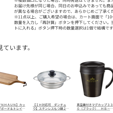
※複数個口になった場合、同時発送はできません。ま
お届け先様が同じ場合、同日のお申込みであっても商
が異なる場合がございますので、あらかじめご了承く
※11点以上、ご購入希望の場合は、カート画面で「10
数量を入力し「再計算」ボタンを押下してください。
トに入れる」ボタン押下時の数量選択は1個で結構です
見ています。
ＶＮＨＡＵＮ】カッ
【ＩＨ対応可 ダンチュ
真空蓋付きマグカップ３３
グボード＆トレイ
ウ】ステンレスもつ鍋２５
０（ブラック） ＨＢ－３
１６
…
ｃｍ ＤＡ－
…
９８５