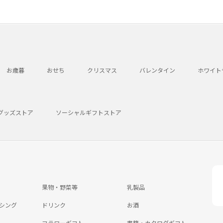
お歳暮
おせち
クリスマス
バレンタイン
ホワイト
グッズストア
ソーシャルギフトストア
果物・野菜等
乳製品
シング
ドリンク
お酒
フラワーギフト
書籍・カタログギフト