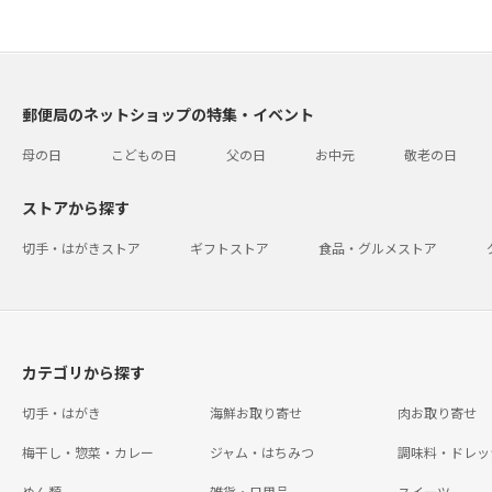
郵便局のネットショップの特集・イベント
母の日
こどもの日
父の日
お中元
敬老の日
ストアから探す
切手・はがきストア
ギフトストア
食品・グルメストア
カテゴリから探す
切手・はがき
海鮮お取り寄せ
肉お取り寄せ
梅干し・惣菜・カレー
ジャム・はちみつ
調味料・ドレッ
めん類
雑貨・日用品
スイーツ