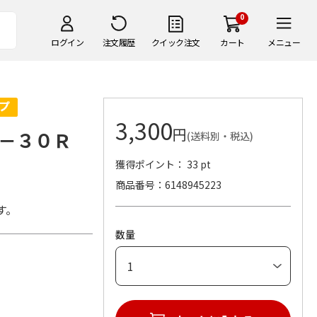
0
ログイン
注文履歴
クイック注文
カート
メニュー
3,300
円
－３０Ｒ
(送料別・税込)
獲得ポイント： 33 pt
商品番号
6148945223
す。
数量