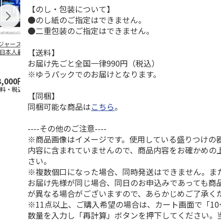
【のし・包装について】
●のし紙のご指定はできません。
●二重包装のご指定はできません。
ジャース 大谷翔
MLB ドジャース 大
ドジャース 大谷翔
MLB ドジャー
【送料】
 日本人最多53試
谷翔平 2026 NL 3・
平 日本人最多53試
谷翔平・山本
連続出塁記念 ダ
4月投手
…
合連続出塁記念 コ
佐々木朗希 
お届け先ごと全国一律990円（税込）
…
イ
…
※ゆうパックでのお届けとなります。
3,000円
33,000円
9,900円
8,500円
送料・税込)
(送料・税込)
(送料・税込)
(送料・税込)
【同梱】
同梱可能な商品は
こちら
。
----その他のご注意----
※商品画像はイメージです。使用している盛りつけの
内容に含まれていませんので、商品内容をお確かめの
さい。
※複数個口になった場合、同時発送はできません。ま
お届け先様が同じ場合、同日のお申込みであっても商
が異なる場合がございますので、あらかじめご了承く
※11点以上、ご購入希望の場合は、カート画面で「10
数量を入力し「再計算」ボタンを押下してください。