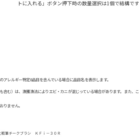
トに入れる」ボタン押下時の数量選択は1個で結構です
のアレルギー特定8品目を含んでいる場合に品目名を表示します。
も含む）は、漁獲漁法によりエビ・カニが混じっている場合があります。また、こ
おりません。
化粧筆チークブラシ ＫＦｉ－３０Ｒ