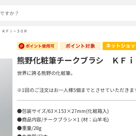
 ＫＦｉ－３０Ｒ
熊野化粧筆チークブラシ ＫＦｉ
世界に誇る熊野の化粧筆。
※1回のご注文はお一人様5個までとさせていただきま
●包装サイズ/63×153×27mm(化粧箱入)
●商品内容/チークブラシ×1 (材：山羊毛)
●重量/28g