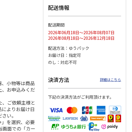
配送情報
配送期間
ス 大
MLB ドジャース 大
ドジャース 大谷翔
MLB ドジャース 大
由伸・
谷翔平 2026 NL 3・
平 日本人最多53試
谷翔平 2026 NL 3・
2026年06月18日～2026年08月07日
日本人
…
4月投手
…
合連続出塁記念 シ
4月投手
…
2026年08月18日～2026年12月18日
ル
…
17,000円
17,000円
8,500円
配送方法
ゆうパック
(送料・税込)
(送料・税込)
(送料・税込)
お届け日
指定可
のし
対応不可
決済方法
詳細はこちら
器、小物等は商品
上、お申込みくだ
下記の決済方法がご利用頂けます。
た、ご依頼主様と
品によりお届け日
ださい。
+」を選択、必要
当画面での「カー