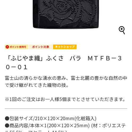
「ふじやま織」ふくさ バラ ＭＴＦＢ－３
０－０１
富士山の清らかな湧水の恵み、富士北麓の豊かな自然の中
で受け継がれてきた織物の技。
※1回のご注文はお一人様5個までとさせていただきます。
●包装サイズ/210×120×20mm(化粧箱入)
●商品内容/本体×1(200×120×25mm) (材：ポリエステ