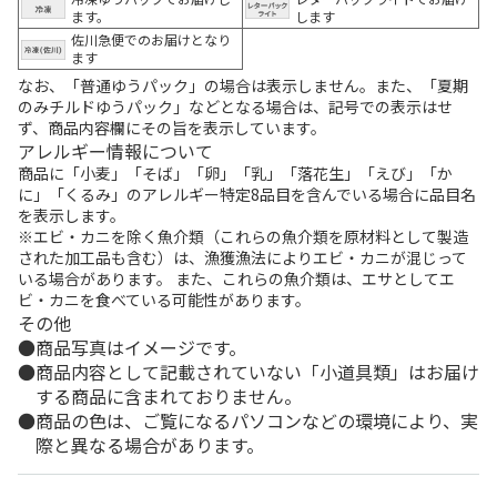
ます。
します
佐川急便でのお届けとなり
ます
なお、「普通ゆうパック」の場合は表示しません。また、「夏期
のみチルドゆうパック」などとなる場合は、記号での表示はせ
ず、商品内容欄にその旨を表示しています。
アレルギー情報について
商品に「小麦」「そば」「卵」「乳」「落花生」「えび」「か
に」「くるみ」のアレルギー特定8品目を含んでいる場合に品目名
を表示します。
※エビ・カニを除く魚介類（これらの魚介類を原材料として製造
された加工品も含む）は、漁獲漁法によりエビ・カニが混じって
いる場合があります。 また、これらの魚介類は、エサとしてエ
ビ・カニを食べている可能性があります。
その他
商品写真はイメージです。
商品内容として記載されていない「小道具類」はお届け
する商品に含まれておりません。
商品の色は、ご覧になるパソコンなどの環境により、実
際と異なる場合があります。