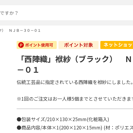
ク） ＮＪＢ－３０－０１
「西陣織」袱紗（ブラック） Ｎ
－０１
伝統工芸品に指定されている西陣織を袱紗にしました
※1回のご注文はお一人様5個までとさせていただきま
●包装サイズ/210×130×25mm(化粧箱入)
●商品内容/本体×1(200×120×15mm) (材：ポリ