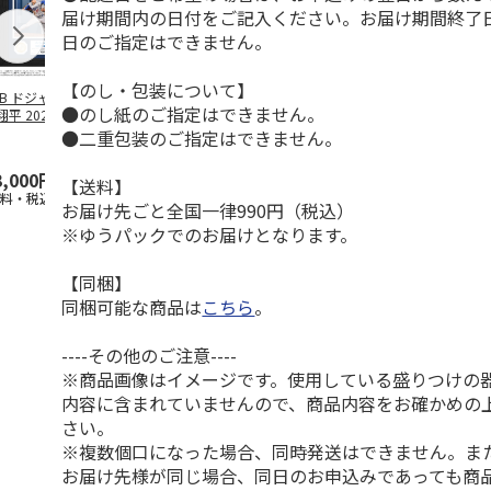
届け期間内の日付をご記入ください。お届け期間終了
日のご指定はできません。
【のし・包装について】
LB ドジャース 大
ドジャース 大谷翔
ドジャース 大谷翔
MLB ドジャー
●のし紙のご指定はできません。
平 2026 NL 3・
平 日本人最多53試
平 日本人最多53試
谷翔平・山本
月投手
…
合連続出塁記念 ダ
合連続出塁記念 コ
佐々木朗希 
●二重包装のご指定はできません。
ブ
…
イ
…
3,000円
33,000円
9,900円
8,500円
【送料】
送料・税込)
(送料・税込)
(送料・税込)
(送料・税込)
お届け先ごと全国一律990円（税込）
※ゆうパックでのお届けとなります。
【同梱】
同梱可能な商品は
こちら
。
----その他のご注意----
※商品画像はイメージです。使用している盛りつけの
内容に含まれていませんので、商品内容をお確かめの
さい。
※複数個口になった場合、同時発送はできません。ま
お届け先様が同じ場合、同日のお申込みであっても商