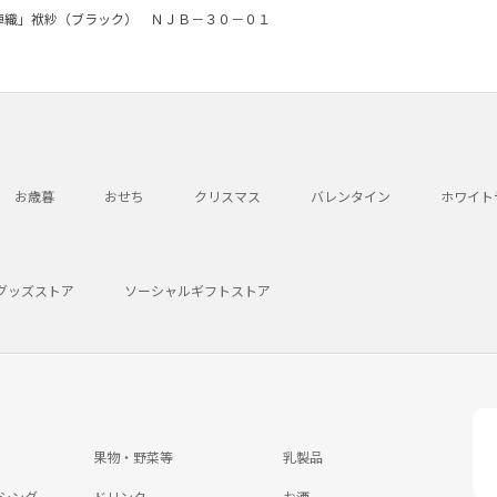
陣織」袱紗（ブラック） ＮＪＢ－３０－０１
お歳暮
おせち
クリスマス
バレンタイン
ホワイト
グッズストア
ソーシャルギフトストア
果物・野菜等
乳製品
シング
ドリンク
お酒