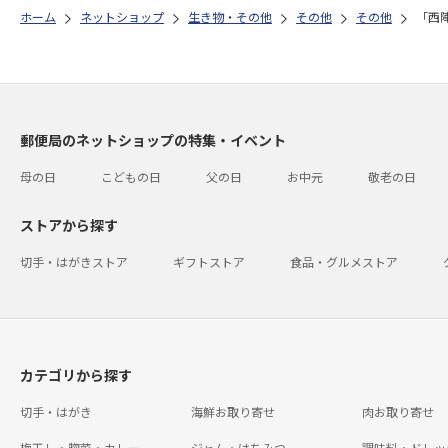
ホーム
ネットショップ
生き物・その他
その他
その他
「西
郵便局のネットショップの特集・イベント
母の日
こどもの日
父の日
お中元
敬老の日
ストアから探す
切手・はがきストア
ギフトストア
食品・グルメストア
カテゴリから探す
切手・はがき
海鮮お取り寄せ
肉お取り寄せ
梅干し・惣菜・カレー
ジャム・はちみつ
調味料・ドレッ