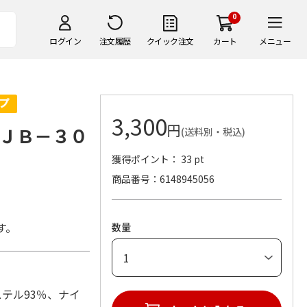
0
ログイン
注文履歴
クイック注文
カート
メニュー
3,300
円
ＪＢ－３０
(送料別・税込)
獲得ポイント： 33 pt
商品番号
6148945056
。
す。
数量
エステル93％、ナイ