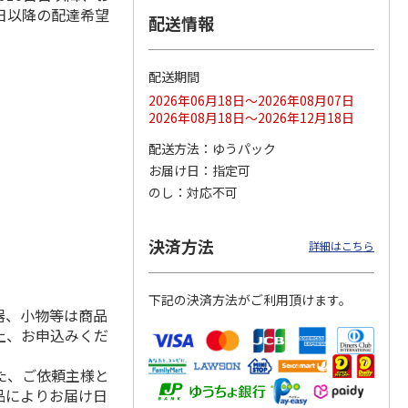
日以降の配達希望
配送情報
配送期間
ス 大
MLB ドジャース 大
ドジャース 大谷翔
MLB ドジャース 大
由伸・
谷翔平 2026 NL 3・
平 日本人最多53試
谷翔平 2026 NL 3・
2026年06月18日～2026年08月07日
日本人
…
4月投手
…
合連続出塁記念 シ
4月投手
…
2026年08月18日～2026年12月18日
ル
…
17,000円
17,000円
8,500円
配送方法
ゆうパック
(送料・税込)
(送料・税込)
(送料・税込)
お届け日
指定可
のし
対応不可
決済方法
詳細はこちら
下記の決済方法がご利用頂けます。
器、小物等は商品
上、お申込みくだ
た、ご依頼主様と
品によりお届け日