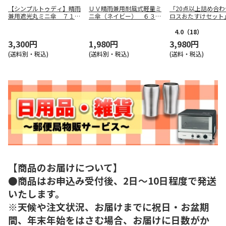
【シンプルトゥディ】晴雨
ＵＶ晴雨兼用耐風式軽量ミ
「20点以上詰め合わ
兼用遮光丸ミニ傘 ７１９
ニ傘（ネイビー） ６３３
ロスおたすけセット
０５３
７
4.0
（18）
3,300円
1,980円
3,980円
(送料別・税込)
(送料別・税込)
(送料・税込)
【商品のお届けについて】
●商品はお申込み受付後、2日～10日程度で発送
いたします。
※天候や注文状況、お届けまでに祝日・お盆期
間、年末年始をはさむ場合、お届けに日数がか