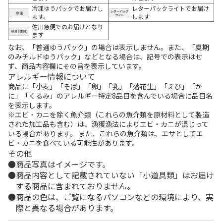
冷凍ゆうパックでお届けし
レターパックライトでお届け
ます。
します
佐川急便でのお届けとなり
ます
なお、「普通ゆうパック」の場合は表示しません。また、「夏期
のみチルドゆうパック」などとなる場合は、記号での表示はせ
ず、商品内容欄にその旨を表示しています。
アレルギー情報について
商品に「小麦」「そば」「卵」「乳」「落花生」「えび」「か
に」「くるみ」のアレルギー特定8品目を含んでいる場合に品目名
を表示します。
※エビ・カニを除く魚介類（これらの魚介類を原材料として製造
された加工品も含む）は、漁獲漁法によりエビ・カニが混じって
いる場合があります。 また、これらの魚介類は、エサとしてエ
ビ・カニを食べている可能性があります。
その他
商品写真はイメージです。
商品内容として記載されていない「小道具類」はお届け
する商品に含まれておりません。
商品の色は、ご覧になるパソコンなどの環境により、実
際と異なる場合があります。