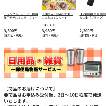
【シンプルトゥディ】晴雨
「20点以上詰め合わせ！
ＵＶ晴雨兼用大寸耐
兼用遮光丸ミニ傘 ７１９
ロスおたすけセット」
ミニ傘（ブラック）
０５３
３９
4.0
（18）
3,300円
3,980円
2,200円
(送料別・税込)
(送料・税込)
(送料別・税込)
【商品のお届けについて】
●商品はお申込み受付後、2日～10日程度で発送
いたします。