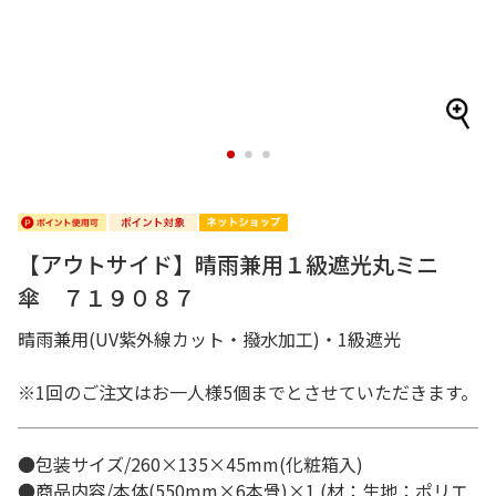
1
2
3
【アウトサイド】晴雨兼用１級遮光丸ミニ
傘 ７１９０８７
晴雨兼用(UV紫外線カット・撥水加工)・1級遮光
※1回のご注文はお一人様5個までとさせていただきます。
●包装サイズ/260×135×45mm(化粧箱入)
●商品内容/本体(550mm×6本骨)×1 (材：生地：ポリエ