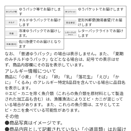
ゆうパック等でお届けしま
ゆうパケットでお届けします
す
チルドゆうパックでお届け
定形外郵便(簡易書留)でお届
します
けします
冷凍ゆうパックでお届けし
レターパックライトでお届け
ます。
します
佐川急便でのお届けとなり
ます
なお、「普通ゆうパック」の場合は表示しません。また、「夏期
のみチルドゆうパック」などとなる場合は、記号での表示はせ
ず、商品内容欄にその旨を表示しています。
アレルギー情報について
商品に「小麦」「そば」「卵」「乳」「落花生」「えび」「か
に」「くるみ」のアレルギー特定8品目を含んでいる場合に品目名
を表示します。
※エビ・カニを除く魚介類（これらの魚介類を原材料として製造
された加工品も含む）は、漁獲漁法によりエビ・カニが混じって
いる場合があります。 また、これらの魚介類は、エサとしてエ
ビ・カニを食べている可能性があります。
その他
商品写真はイメージです。
商品内容として記載されていない「小道具類」はお届け