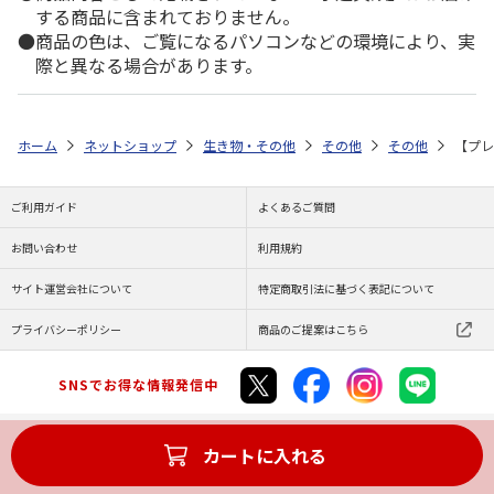
する商品に含まれておりません。
商品の色は、ご覧になるパソコンなどの環境により、実
際と異なる場合があります。
ホーム
ネットショップ
生き物・その他
その他
その他
【プレ
ご利用ガイド
よくあるご質問
お問い合わせ
利用規約
サイト運営会社について
特定商取引法に基づく表記について
プライバシーポリシー
商品のご提案はこちら
SNSでお得な情報発信中
カートに入れる
Copyright (C) JAPAN POST Co.,Ltd. All Rights Reserved.