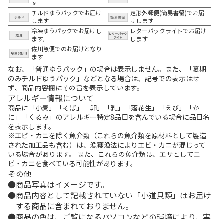
す
チルドゆうパックでお届け
定形外郵便(簡易書留)でお届
します
けします
冷凍ゆうパックでお届けし
レターパックライトでお届け
ます。
します
佐川急便でのお届けとなり
ます
なお、「普通ゆうパック」の場合は表示しません。また、「夏期
のみチルドゆうパック」などとなる場合は、記号での表示はせ
ず、商品内容欄にその旨を表示しています。
アレルギー情報について
商品に「小麦」「そば」「卵」「乳」「落花生」「えび」「か
に」「くるみ」のアレルギー特定8品目を含んでいる場合に品目名
を表示します。
※エビ・カニを除く魚介類（これらの魚介類を原材料として製造
された加工品も含む）は、漁獲漁法によりエビ・カニが混じって
いる場合があります。 また、これらの魚介類は、エサとしてエ
ビ・カニを食べている可能性があります。
その他
商品写真はイメージです。
商品内容として記載されていない「小道具類」はお届け
する商品に含まれておりません。
商品の色は、ご覧になるパソコンなどの環境により、実