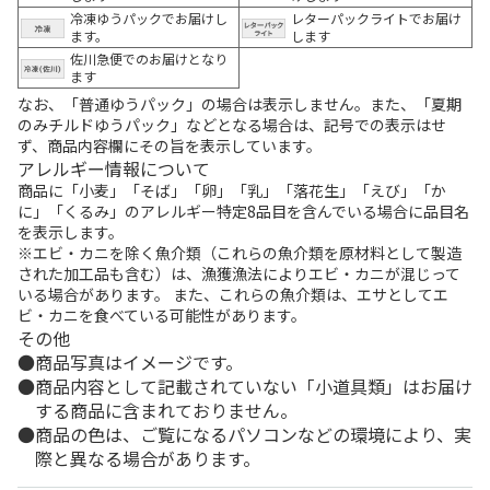
冷凍ゆうパックでお届けし
レターパックライトでお届け
ます。
します
佐川急便でのお届けとなり
ます
なお、「普通ゆうパック」の場合は表示しません。また、「夏期
のみチルドゆうパック」などとなる場合は、記号での表示はせ
ず、商品内容欄にその旨を表示しています。
アレルギー情報について
商品に「小麦」「そば」「卵」「乳」「落花生」「えび」「か
に」「くるみ」のアレルギー特定8品目を含んでいる場合に品目名
を表示します。
※エビ・カニを除く魚介類（これらの魚介類を原材料として製造
された加工品も含む）は、漁獲漁法によりエビ・カニが混じって
いる場合があります。 また、これらの魚介類は、エサとしてエ
ビ・カニを食べている可能性があります。
その他
商品写真はイメージです。
商品内容として記載されていない「小道具類」はお届け
する商品に含まれておりません。
商品の色は、ご覧になるパソコンなどの環境により、実
際と異なる場合があります。