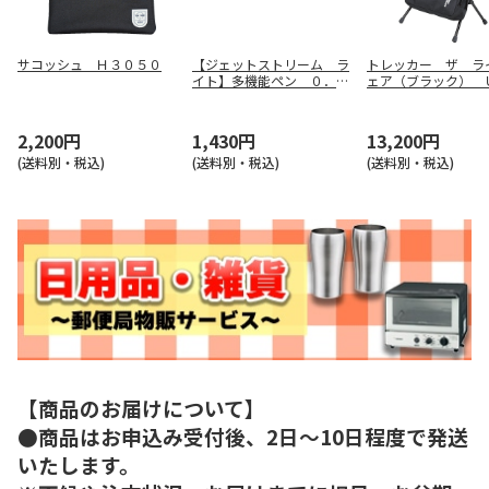
サコッシュ Ｈ３０５０
【ジェットストリーム ラ
トレッカー ザ ラ
イト】多機能ペン ０．５
ェア（ブラック） 
（メローホワイト） ＭＳ
１８３３
ＸＥ５ＬＳ０５．１
2,200円
1,430円
13,200円
(送料別・税込)
(送料別・税込)
(送料別・税込)
【商品のお届けについて】
●商品はお申込み受付後、2日～10日程度で発送
いたします。