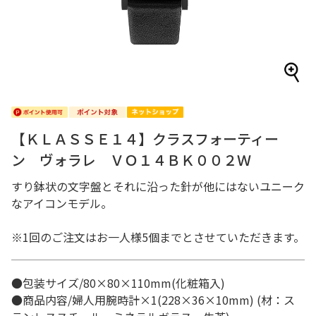
【ＫＬＡＳＳＥ１４】クラスフォーティー
ン ヴォラレ ＶＯ１４ＢＫ００２Ｗ
すり鉢状の文字盤とそれに沿った針が他にはないユニーク
なアイコンモデル。
※1回のご注文はお一人様5個までとさせていただきます。
●包装サイズ/80×80×110mm(化粧箱入)
●商品内容/婦人用腕時計×1(228×36×10mm) (材：ス