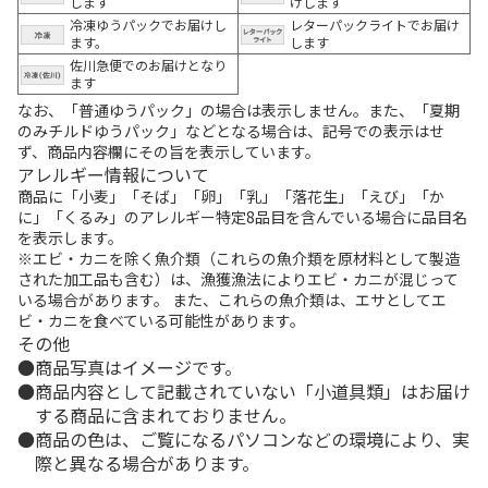
します
けします
冷凍ゆうパックでお届けし
レターパックライトでお届け
ます。
します
佐川急便でのお届けとなり
ます
なお、「普通ゆうパック」の場合は表示しません。また、「夏期
のみチルドゆうパック」などとなる場合は、記号での表示はせ
ず、商品内容欄にその旨を表示しています。
アレルギー情報について
商品に「小麦」「そば」「卵」「乳」「落花生」「えび」「か
に」「くるみ」のアレルギー特定8品目を含んでいる場合に品目名
を表示します。
※エビ・カニを除く魚介類（これらの魚介類を原材料として製造
された加工品も含む）は、漁獲漁法によりエビ・カニが混じって
いる場合があります。 また、これらの魚介類は、エサとしてエ
ビ・カニを食べている可能性があります。
その他
商品写真はイメージです。
商品内容として記載されていない「小道具類」はお届け
する商品に含まれておりません。
商品の色は、ご覧になるパソコンなどの環境により、実
際と異なる場合があります。