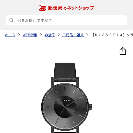
ホーム
WEB特集
非食品
日用品・雑貨
【ＫＬＡＳＳＥ１４】ク