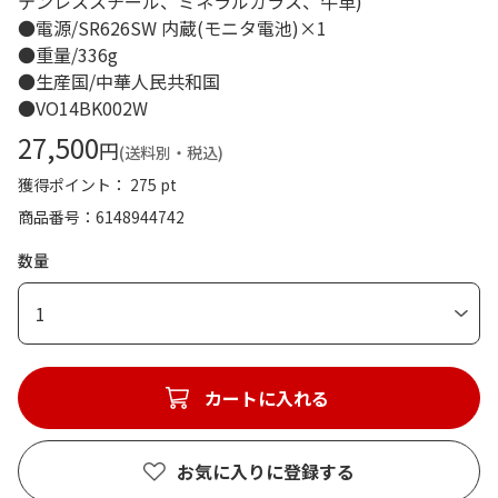
テンレススチール、ミネラルガラス、牛革)
●電源/SR626SW 内蔵(モニタ電池)×1
●重量/336g
●生産国/中華人民共和国
●VO14BK002W
27,500
円
(送料別・税込)
獲得ポイント： 275 pt
商品番号
6148944742
数量
1
カートに入れる
お気に入りに登録する