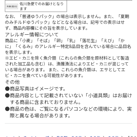
佐川急便でのお届けとなり
ます
なお、「普通ゆうパック」の場合は表示しません。また、「夏期
のみチルドゆうパック」などとなる場合は、記号での表示はせ
ず、商品内容欄にその旨を表示しています。
アレルギー情報について
商品に「小麦」「そば」「卵」「乳」「落花生」「えび」「か
に」「くるみ」のアレルギー特定8品目を含んでいる場合に品目名
を表示します。
※エビ・カニを除く魚介類（これらの魚介類を原材料として製造
された加工品も含む）は、漁獲漁法によりエビ・カニが混じって
いる場合があります。 また、これらの魚介類は、エサとしてエ
ビ・カニを食べている可能性があります。
その他
商品写真はイメージです。
商品内容として記載されていない「小道具類」はお届け
する商品に含まれておりません。
商品の色は、ご覧になるパソコンなどの環境により、実
際と異なる場合があります。