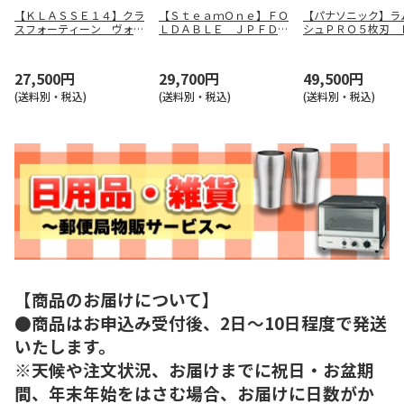
【ＫＬＡＳＳＥ１４】クラ
【ＳｔｅａｍＯｎｅ】ＦＯ
【パナソニック】ラ
スフォーティーン ヴォラ
ＬＤＡＢＬＥ ＪＰＦＤ１
シュＰＲＯ５枚刃 
レ ＶＯ１４ＢＫ００２Ｍ
３０Ｂ
Ｌ５７１Ｄ－Ｋ
27,500円
29,700円
49,500円
(送料別・税込)
(送料別・税込)
(送料別・税込)
【商品のお届けについて】
●商品はお申込み受付後、2日～10日程度で発送
いたします。
※天候や注文状況、お届けまでに祝日・お盆期
間、年末年始をはさむ場合、お届けに日数がか