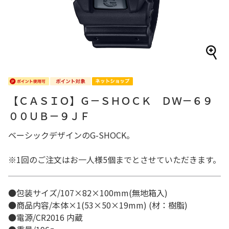
【ＣＡＳＩＯ】Ｇ－ＳＨＯＣＫ ＤＷ－６９
００ＵＢ－９ＪＦ
ベーシックデザインのG-SHOCK。
※1回のご注文はお一人様5個までとさせていただきます。
●包装サイズ/107×82×100mm(無地箱入)
●商品内容/本体×1(53×50×19mm) (材：樹脂)
●電源/CR2016 内蔵