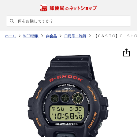
ホーム
WEB特集
非食品
日用品・雑貨
【ＣＡＳＩＯ】Ｇ－ＳＨ