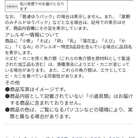
佐川急便でのお届けとなり
ます
なお、「普通ゆうパック」の場合は表示しません。また、「夏期
のみチルドゆうパック」などとなる場合は、記号での表示はせ
ず、商品内容欄にその旨を表示しています。
アレルギー情報について
商品に「小麦」「そば」「卵」「乳」「落花生」「えび」「か
に」「くるみ」のアレルギー特定8品目を含んでいる場合に品目名
を表示します。
※エビ・カニを除く魚介類（これらの魚介類を原材料として製造
された加工品も含む）は、漁獲漁法によりエビ・カニが混じって
いる場合があります。 また、これらの魚介類は、エサとしてエ
ビ・カニを食べている可能性があります。
その他
商品写真はイメージです。
商品内容として記載されていない「小道具類」はお届け
する商品に含まれておりません。
商品の色は、ご覧になるパソコンなどの環境により、実
際と異なる場合があります。