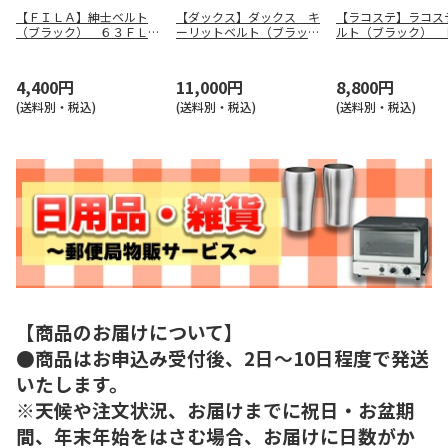
【ＦＩＬＡ】紳士ベルト
【ダックス】ダックス キ
【ラコステ】ラコス
（ブラック） ６３ＦＬ６
ーリットベルト（ブラッ
ルト（ブラック） 
２－１０
ク） ＤＢ１６２１０ Ｂ
８８８０ ＢＫ
Ｋ
4,400円
11,000円
8,800円
(送料別・税込)
(送料別・税込)
(送料別・税込)
【商品のお届けについて】
●商品はお申込み受付後、2日～10日程度で発送
いたします。
※天候や注文状況、お届けまでに祝日・お盆期
間、年末年始をはさむ場合、お届けに日数がか