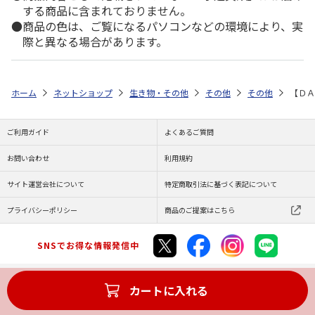
する商品に含まれておりません。
商品の色は、ご覧になるパソコンなどの環境により、実
際と異なる場合があります。
ホーム
ネットショップ
生き物・その他
その他
その他
【ＤＡ
ご利用ガイド
よくあるご質問
お問い合わせ
利用規約
サイト運営会社について
特定商取引法に基づく表記について
プライバシーポリシー
商品のご提案はこちら
SNSでお得な情報発信中
カートに入れる
Copyright (C) JAPAN POST Co.,Ltd. All Rights Reserved.