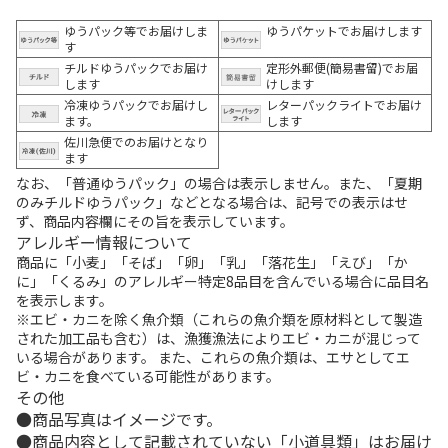
ゆうパック等でお届けしま
ゆうパケットでお届けします
す
チルドゆうパックでお届け
定形外郵便(簡易書留)でお届
します
けします
冷凍ゆうパックでお届けし
レターパックライトでお届け
ます。
します
佐川急便でのお届けとなり
ます
なお、「普通ゆうパック」の場合は表示しません。また、「夏期
のみチルドゆうパック」などとなる場合は、記号での表示はせ
ず、商品内容欄にその旨を表示しています。
アレルギー情報について
商品に「小麦」「そば」「卵」「乳」「落花生」「えび」「か
に」「くるみ」のアレルギー特定8品目を含んでいる場合に品目名
を表示します。
※エビ・カニを除く魚介類（これらの魚介類を原材料として製造
された加工品も含む）は、漁獲漁法によりエビ・カニが混じって
いる場合があります。 また、これらの魚介類は、エサとしてエ
ビ・カニを食べている可能性があります。
その他
商品写真はイメージです。
商品内容として記載されていない「小道具類」はお届け