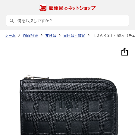
ホーム
WEB特集
非食品
日用品・雑貨
【ＤＡＫＳ】小銭入（チ