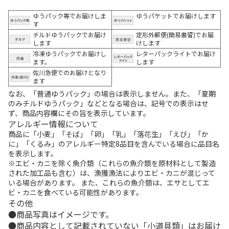
ゆうパック等でお届けしま
ゆうパケットでお届けします
す
チルドゆうパックでお届け
定形外郵便(簡易書留)でお届
します
けします
冷凍ゆうパックでお届けし
レターパックライトでお届け
ます。
します
佐川急便でのお届けとなり
ます
なお、「普通ゆうパック」の場合は表示しません。また、「夏期
のみチルドゆうパック」などとなる場合は、記号での表示はせ
ず、商品内容欄にその旨を表示しています。
アレルギー情報について
商品に「小麦」「そば」「卵」「乳」「落花生」「えび」「か
に」「くるみ」のアレルギー特定8品目を含んでいる場合に品目名
を表示します。
※エビ・カニを除く魚介類（これらの魚介類を原材料として製造
された加工品も含む）は、漁獲漁法によりエビ・カニが混じって
いる場合があります。 また、これらの魚介類は、エサとしてエ
ビ・カニを食べている可能性があります。
その他
商品写真はイメージです。
商品内容として記載されていない「小道具類」はお届け