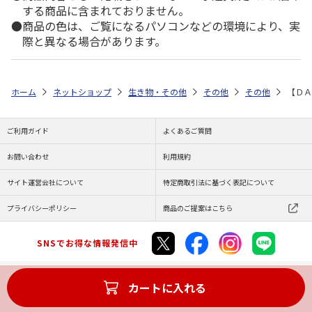
する商品に含まれておりません。
商品の色は、ご覧になるパソコンなどの環境により、実
際と異なる場合があります。
ホーム
ネットショップ
生き物・その他
その他
その他
【ＤＡ
ご利用ガイド
よくあるご質問
お問い合わせ
利用規約
サイト運営会社について
特定商取引法に基づく表記について
プライバシーポリシー
商品のご提案はこちら
SNSでお得な情報発信中
カートに入れる
Copyright (C) JAPAN POST Co.,Ltd. All Rights Reserved.