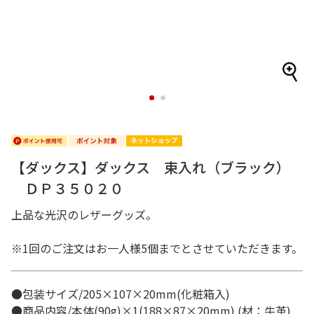
1
2
【ダックス】ダックス 束入れ（ブラック）
ＤＰ３５０２０
上品な光沢のレザーグッズ。
※1回のご注文はお一人様5個までとさせていただきます。
●包装サイズ/205×107×20mm(化粧箱入)
●商品内容/本体(90g)×1(188×87×20mm) (材：牛革)