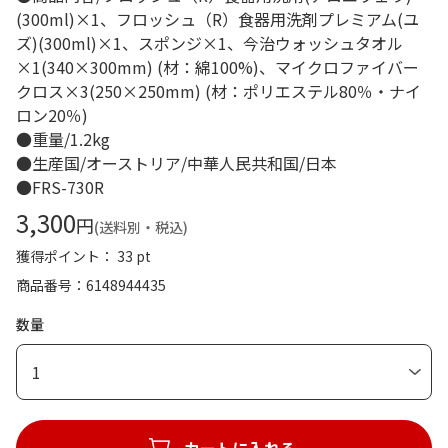
(300ml)×1、フロッシュ（R）食器用洗剤プレミアム(ユ
ズ)(300ml)×1、スポンジ×1、今治ウォッシュタオル
×1(340×300mm) (材：綿100%)、マイクロファイバー
クロス×3(250×250mm) (材：ポリエステル80％・ナイ
ロン20％)
●重量/1.2kg
●生産国/オーストリア/中華人民共和国/日本
●FRS-730R
3,300
円
(送料別・税込)
獲得ポイント： 33 pt
商品番号
6148944435
数量
1