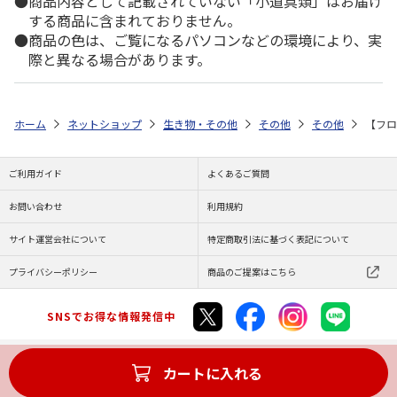
商品内容として記載されていない「小道具類」はお届け
する商品に含まれておりません。
商品の色は、ご覧になるパソコンなどの環境により、実
際と異なる場合があります。
ホーム
ネットショップ
生き物・その他
その他
その他
【フロ
ご利用ガイド
よくあるご質問
お問い合わせ
利用規約
サイト運営会社について
特定商取引法に基づく表記について
プライバシーポリシー
商品のご提案はこちら
SNSでお得な情報発信中
カートに入れる
Copyright (C) JAPAN POST Co.,Ltd. All Rights Reserved.