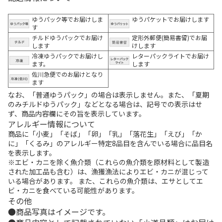
ゆうパック等でお届けしま
ゆうパケットでお届けします
す
チルドゆうパックでお届け
定形外郵便(簡易書留)でお届
します
けします
冷凍ゆうパックでお届けし
レターパックライトでお届け
ます。
します
佐川急便でのお届けとなり
ます
なお、「普通ゆうパック」の場合は表示しません。また、「夏期
のみチルドゆうパック」などとなる場合は、記号での表示はせ
ず、商品内容欄にその旨を表示しています。
アレルギー情報について
商品に「小麦」「そば」「卵」「乳」「落花生」「えび」「か
に」「くるみ」のアレルギー特定8品目を含んでいる場合に品目名
を表示します。
※エビ・カニを除く魚介類（これらの魚介類を原材料として製造
された加工品も含む）は、漁獲漁法によりエビ・カニが混じって
いる場合があります。 また、これらの魚介類は、エサとしてエ
ビ・カニを食べている可能性があります。
その他
商品写真はイメージです。