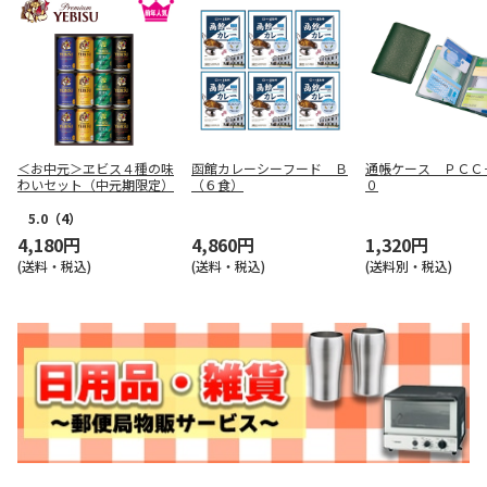
＜お中元＞ヱビス４種の味
函館カレーシーフード Ｂ
通帳ケース ＰＣＣ
わいセット（中元期限定）
（６食）
０
5.0
（4）
4,180円
4,860円
1,320円
(送料・税込)
(送料・税込)
(送料別・税込)