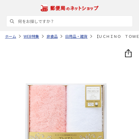
ホーム
WEB特集
非食品
日用品・雑貨
【ＵＣＨＩＮＯ ＴＯＷ