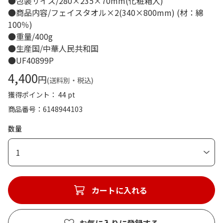
●包装サイズ/280×235×70mm(化粧箱入)
●商品内容/フェイスタオル×2(340×800mm) (材：綿
100％)
●重量/400g
●生産国/中華人民共和国
●UF40899P
4,400
円
(送料別・税込)
獲得ポイント： 44 pt
商品番号
6148944103
数量
1
カートに入れる