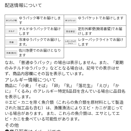
配送情報について
ゆうパック等でお届けしま
ゆうパケットでお届けします
す
チルドゆうパックでお届け
定形外郵便(簡易書留)でお届
します
けします
冷凍ゆうパックでお届けし
レターパックライトでお届け
ます。
します
佐川急便でのお届けとなり
ます
なお、「普通ゆうパック」の場合は表示しません。また、「夏期
のみチルドゆうパック」などとなる場合は、記号での表示はせ
ず、商品内容欄にその旨を表示しています。
アレルギー情報について
商品に「小麦」「そば」「卵」「乳」「落花生」「えび」「か
に」「くるみ」のアレルギー特定8品目を含んでいる場合に品目名
を表示します。
※エビ・カニを除く魚介類（これらの魚介類を原材料として製造
された加工品も含む）は、漁獲漁法によりエビ・カニが混じって
いる場合があります。 また、これらの魚介類は、エサとしてエ
ビ・カニを食べている可能性があります。
その他